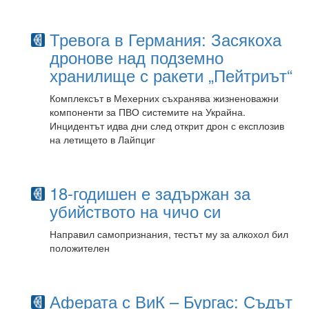
Тревога в Германия: Засякоха
дронове над подземно
хранилище с ракети „Пейтриът“
Комплексът в Мехерних съхранява жизненоважни
компоненти за ПВО системите на Украйна.
Инцидентът идва дни след открит дрон с експлозив
на летището в Лайпциг
18-годишен е задържан за
убийството на чичо си
Направил самопризнания, тестът му за алкохол бил
положителен
Аферата с ВиК – Бургас: Съдът