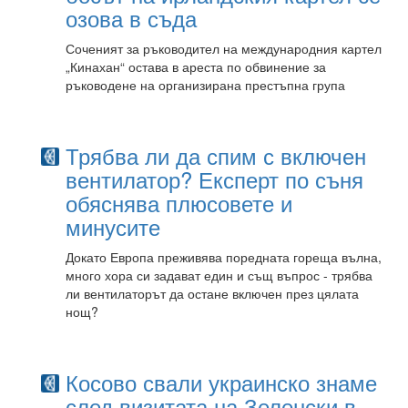
озова в съда
Соченият за ръководител на международния картел
„Кинахан“ остава в ареста по обвинение за
ръководене на организирана престъпна група
Трябва ли да спим с включен
вентилатор? Експерт по съня
обяснява плюсовете и
минусите
Докато Европа преживява поредната гореща вълна,
много хора си задават един и същ въпрос - трябва
ли вентилаторът да остане включен през цялата
нощ?
Косово свали украинско знаме
след визитата на Зеленски в