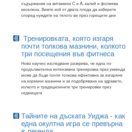
съдържание на витамини C и A, калий и фолиева
киселина. Вижте кой от двата плода да изберете
според нуждите на тялото ви през горещите дни
Тренировката, която изгаря
почти толкова мазнини, колкото
три посещения във фитнеса
Ново научно изследване разкрива, че една по-
продължителна интензивна тренировка през уикенда
може да бъде почти толкова ефективна за изгаряне
на коремни мазнини и за подобряване на здравето,
колкото и традиционните три тренировки през
седмицата
Тайните на дъската Уиджа - как
една окултна игра се превърна
в легенда