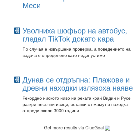
Меси
Уволниха шофьор на автобус,
гледал TikTok докато кара
По случая е извършена проверка, а поведението на
водача е определено като недопустимо
Дунав се отдръпна: Плажове и
древни находки излязоха наяве
Рекордно ниското ниво на реката край Видин и Русе
разкри пясъчни ивици, останки от мамут и находка
отпреди около 3000 години
Get more results via ClueGoal