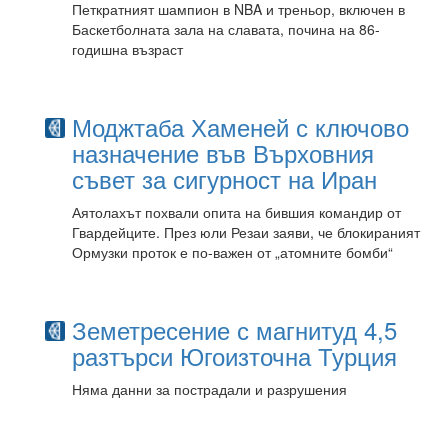
Петкратният шампион в NBA и треньор, включен в
Баскетболната зала на славата, почина на 86-
годишна възраст
Моджтаба Хаменей с ключово
назначение във Върховния
съвет за сигурност на Иран
Аятолахът похвали опита на бившия командир от
Гвардейците. През юли Резаи заяви, че блокираният
Ормузки проток е по-важен от „атомните бомби“
Земетресение с магнитуд 4,5
разтърси Югоизточна Турция
Няма данни за пострадали и разрушения