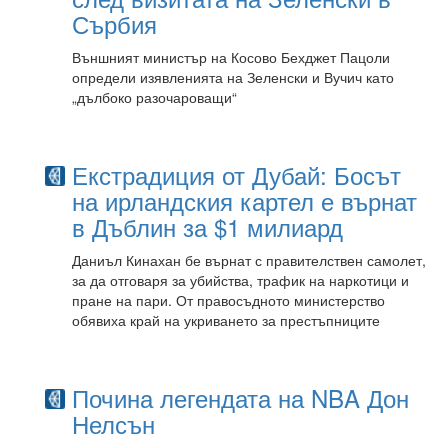
Сърбия
Външният министър на Косово Бехджет Пацоли
определи изявленията на Зеленски и Вучич като
„дълбоко разочароващи“
Екстрадиция от Дубай: Босът
на ирландския картел е върнат
в Дъблин за $1 милиард
Даниъл Кинахан бе върнат с правителствен самолет,
за да отговаря за убийства, трафик на наркотици и
пране на пари. От правосъдното министерство
обявиха край на укриването за престъпниците
Почина легендата на NBA Дон
Нелсън