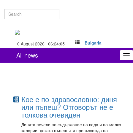
Bulgaria
10 August 2026 06:24:05
All news
To
nav
Кое е по-здравословно: диня
или пъпеш? Отговорът не е
толкова очевиден
Динята печели по съдържание на вода и по-малко
калории, докато пъпешът я превъзхожда по