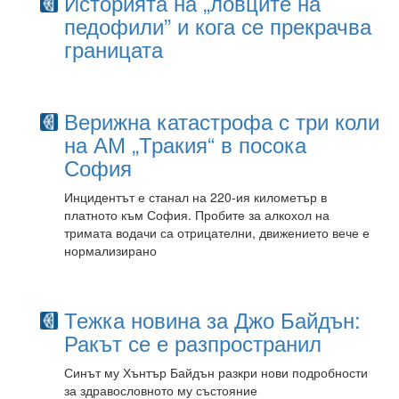
Историята на „ловците на
педофили” и кога се прекрачва
границата
Верижна катастрофа с три коли
на АМ „Тракия“ в посока
София
Инцидентът е станал на 220-ия километър в
платното към София. Пробите за алкохол на
тримата водачи са отрицателни, движението вече е
нормализирано
Тежка новина за Джо Байдън:
Ракът се е разпространил
Синът му Хънтър Байдън разкри нови подробности
за здравословното му състояние