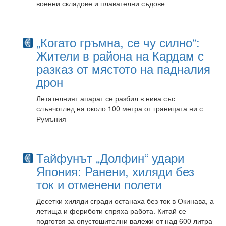
военни складове и плавателни съдове
„Когато гръмна, се чу силно“:
Жители в района на Кардам с
разказ от мястото на падналия
дрон
Летателният апарат се разбил в нива със
слънчоглед на около 100 метра от границата ни с
Румъния
Тайфунът „Долфин“ удари
Япония: Ранени, хиляди без
ток и отменени полети
Десетки хиляди сгради останаха без ток в Окинава, а
летища и фериботи спряха работа. Китай се
подготвя за опустошителни валежи от над 600 литра