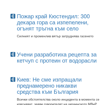
Пожар край Кюстендил: 300
декара гора са изпепелени,
огънят тръгна към село
Силният и променлив вятър затруднява гасенето
Учени разработиха рецепта за
кетчуп с протеин от водорасли
Киев: Не сме изпращали
преднамерено никакви
средства към България
Всички обстоятелства около инцидента в момента се
изясняват, заяви говорителят на украинското МВнР