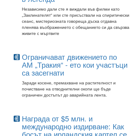
Независимо дали сте я виждали във филми като
„Заклинателят“ или сте присъствали на спиритически
сеанс, мистериозната говореща дъска отдавна
пленява въображението с обещанието си да свързва
живите с мъртвите
Ограничават движението по
АМ „Тракия“ - ето кои участъци
са засегнати
Заради косене, премахване на растителност и
почистване на отводнителни окопи ще бъде
ограничен достъпът до аварийната лента.
Награда от $5 млн. и
международно издирване: Как
босът на ирландския картел се