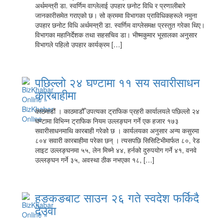
अर्थमन्त्री डा. स्वर्णिम वाग्लेलाई उपहार छनोट विधि र प्रणालीबारे
जानकारीसमेत गराएको छ। सो क्रममा विभागका प्राविधिकहरूले नमुना
उपहार छनोट विधि अर्थमन्त्री डा. स्वर्णिम वाग्लेसमक्ष प्रस्तुत गरेका थिए।
विभागका महानिर्देशक तथा सहसचिव डा। भीष्मकुमार भूसालका अनुसार
विभागले पहिलो उपहार कार्यक्रम […]
पछिल्लो २४ घण्टामा ११ सय सवारीसाधन
कारबाहीमा
काठमाडौं । काठमाडौँ उपत्यका ट्राफिक प्रहरी कार्यालयले पछिल्लो २४
घण्टामा विभिन्न ट्राफिक नियम उल्लङ्घन गर्ने एक हजार १७३
सवारीसाधनमाथि कारबाही गरेको छ । कार्यलयका अनुसार अन्य कसुरमा
८०४ सवारी कारबाहीमा परेका छन् । त्यसपछि सिसिटिभीमार्फत ८०, रेड
लाइट उल्लङ्घनमा ५५, लेन मिच्ने ४४, हर्नको दुरुपयोग गर्ने ४१, वनवे
उल्लङ्घन गर्ने ३५, अवस्था ठीक नभएका १८, […]
हङकङबाट साउन २६ गते स्वदेश फर्किदै
देउवा