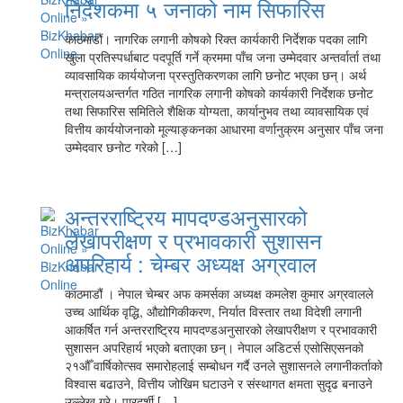
निर्देशकमा ५ जनाको नाम सिफारिस
काठमाडौं। नागरिक लगानी कोषको रिक्त कार्यकारी निर्देशक पदका लागि
खुला प्रतिस्पर्धाबाट पदपूर्ति गर्ने क्रममा पाँच जना उम्मेदवार अन्तर्वार्ता तथा
व्यावसायिक कार्ययोजना प्रस्तुतिकरणका लागि छनोट भएका छन्। अर्थ
मन्त्रालयअन्तर्गत गठित नागरिक लगानी कोषको कार्यकारी निर्देशक छनोट
तथा सिफारिस समितिले शैक्षिक योग्यता, कार्यानुभव तथा व्यावसायिक एवं
वित्तीय कार्ययोजनाको मूल्याङ्कनका आधारमा वर्णानुक्रम अनुसार पाँच जना
उम्मेदवार छनोट गरेको […]
अन्तरराष्ट्रिय मापदण्डअनुसारको
लेखापरीक्षण र प्रभावकारी सुशासन
अपरिहार्य : चेम्बर अध्यक्ष अग्रवाल
काठमाडौं । नेपाल चेम्बर अफ कमर्सका अध्यक्ष कमलेश कुमार अग्रवालले
उच्च आर्थिक वृद्धि, औद्योगिकीकरण, निर्यात विस्तार तथा विदेशी लगानी
आकर्षित गर्न अन्तरराष्ट्रिय मापदण्डअनुसारको लेखापरीक्षण र प्रभावकारी
सुशासन अपरिहार्य भएको बताएका छन्। नेपाल अडिटर्स एसोसिएसनको
२१औँ वार्षिकोत्सव समारोहलाई सम्बोधन गर्दै उनले सुशासनले लगानीकर्ताको
विश्वास बढाउने, वित्तीय जोखिम घटाउने र संस्थागत क्षमता सुदृढ बनाउने
उल्लेख गरे। पारदर्शी […]