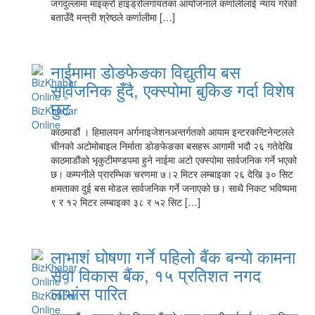
जगदुल्लामा माइक्रो हाइड्रोलगायतका आयोजनाले कर्णालीलाई न्याय गरेको
बताउँदै मन्त्री श्रेष्ठले कर्णालीमा […]
नाईमामा डोङफेङका विद्युतीय बस
सार्वजनिक हुँदै, एक्स्पोमा बुकिङ गर्दा विशेष
छुट
काठमाडौं । हिमालयन अर्गनाइजेशनअन्तर्गतको आयाम इन्टरकन्टिनेन्टलले
चीनको अटोमोबाइल निर्माता डोङफेङका बसहरू आगामी भदौ २६ गतेदेखि
काठमाडौंको भृकुटीमण्डपमा हुने नाईमा अटो एक्स्पोमा सार्वजनिक गर्ने भएको
छ। कम्पनीले प्रारम्भिक चरणमा ७।२ मिटर लम्बाइका २६ देखि ३० सिट
क्षमताका दुई बस मोडल सार्वजनिक गर्ने जनाएको छ। साथै निकट भविष्यमा
९ र १२ मिटर लम्बाइका ३८ र ५२ सिट […]
लाभाशं घोषणा गर्ने पहिलो बैंक बन्यो कामना
सेवा विकास बैंक, १५ प्रतिशत नगद
लाभांस पारित