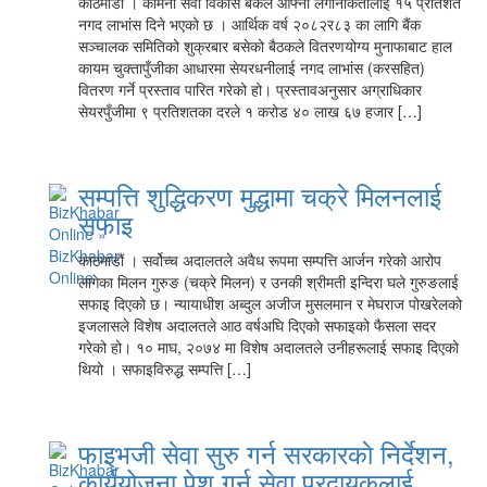
काठमाडौं । कामना सेवा विकास बैंकले आफ्ना लगानीकर्तालाई १५ प्रतिशत
नगद लाभांस दिने भएको छ । आर्थिक वर्ष २०८२र८३ का लागि बैंक
सञ्चालक समितिको शुक्रबार बसेको बैठकले वितरणयोग्य मुनाफाबाट हाल
कायम चुक्तापुँजीका आधारमा सेयरधनीलाई नगद लाभांस (करसहित)
वितरण गर्ने प्रस्ताव पारित गरेको हो। प्रस्तावअनुसार अग्राधिकार
सेयरपुँजीमा ९ प्रतिशतका दरले १ करोड ४० लाख ६७ हजार […]
सम्पत्ति शुद्धिकरण मुद्धामा चक्रे मिलनलाई
सफाइ
काठमाडौं । सर्वोच्च अदालतले अवैध रूपमा सम्पत्ति आर्जन गरेको आरोप
लागेका मिलन गुरुङ (चक्रे मिलन) र उनकी श्रीमती इन्दिरा घले गुरुङलाई
सफाइ दिएको छ। न्यायाधीश अब्दुल अजीज मुसलमान र मेघराज पोखरेलको
इजलासले विशेष अदालतले आठ वर्षअघि दिएको सफाइको फैसला सदर
गरेको हो। १० माघ, २०७४ मा विशेष अदालतले उनीहरूलाई सफाइ दिएको
थियो । सफाइविरुद्ध सम्पत्ति […]
फाइभजी सेवा सुरु गर्न सरकारकाे निर्देशन,
कार्ययोजना पेश गर्न सेवा प्रदायकलाई