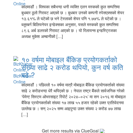
काठमाडौं । विश्वका सबैभन्दा धनी व्यक्ति एलन मस्कको कुल सम्पत्तिमा
बुधबार ठूलो गिरावट आएको छ । बुधबार उनको कम्पनी स्पेसएक्सको शेयर
१३.६१% ले घटेको छ भने टेस्लाको शेयर पनि १.७७% ले घटेको छ ।
ब्लूमबर्ग बिलियनेयर इन्डेक्सका अनुसार, यसले मस्कको कुल सम्पत्तिमा
८९.६ अर्ब डलरको गिरावट आएको छ । यो रिलायन्स इन्डस्ट्रिजका
अध्यक्ष मुकेश अम्बानीको […]
१० वर्षमा मोबाइल बैंकिङ प्रयोगकर्ताको
संख्या साढे २ करोड थपियो, कुन वर्ष कति
बढे ?
काठमाडौं । पछिल्लो १० वर्षमा मात्रै मोबाइल बैंकिङ प्रयोगकर्ताको संख्या
साढे २ करोडभन्दा धेरै थपिएको छ । नेपाल राष्ट्र बैंकले सार्वजनिक गरेको
‘पेमेन्ट सिस्टम ओभरसाइट रिपोर्ट २०२४–०२५’ मा सन २०१६ मा मोबाइल
बैंकिङ प्रयोगकर्ताको संख्या १७ लाख ५५ हजार रहेको उक्त प्रतिवेदनमा
उल्लेख छ । सन् २०२५ सम्म आइपुग्दा उक्त संख्या २ करोड ७७ लाख
[…]
Get more results via ClueGoal