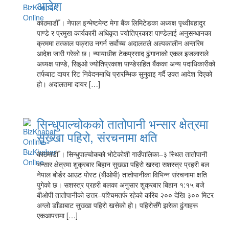
आदेश
काठमाडौँ । नेपाल इन्भेष्टमेन्ट मेगा बैंक लिमिटेडका अध्यक्ष पृथ्वीबहादुर
पाण्डे र प्रमुख कार्यकारी अधिकृत ज्योतिप्रकाश पाण्डेलाई अनुसन्धानका
क्रममा तत्काल पक्राउ नगर्न सर्वोच्च अदालतले अल्पकालीन अन्तरिम
आदेश जारी गरेको छ। न्यायाधीश टेकप्रसाद ढुंगानाको एकल इजलासले
अध्यक्ष पाण्डे, सिइओ ज्योतिप्रकाश पाण्डेसहित बैंकका अन्य पदाधिकारीको
तर्फबाट दायर रिट निवेदनमाथि प्रारम्भिक सुनुवाइ गर्दै उक्त आदेश दिएको
हो। अदालतमा दायर […]
सिन्धुपाल्चोकको तातोपानी भन्सार क्षेत्रमा
सुख्खा पहिरो, संरचनामा क्षति
काठमाडौँ । सिन्धुपाल्चोकको भोटेकोशी गाउँपालिका–३ स्थित तातोपानी
भन्सार क्षेत्रमा शुक्रबार बिहान सुख्खा पहिरो खस्दा सशस्त्र प्रहरी बल
नेपाल बोर्डर आउट पोस्ट (बीओपी) तातोपानीका विभिन्न संरचनामा क्षति
पुगेको छ। सशस्त्र प्रहरी बलका अनुसार शुक्रबार बिहान १:१५ बजे
बीओपी तातोपानीको उत्तर–पश्चिमतर्फ रहेको करिब २०० देखि ३०० मिटर
अग्लो डाँडाबाट सुख्खा पहिरो खसेको हो। पहिरोसँगै झरेका ढुंगाहरू
एकआपसमा […]