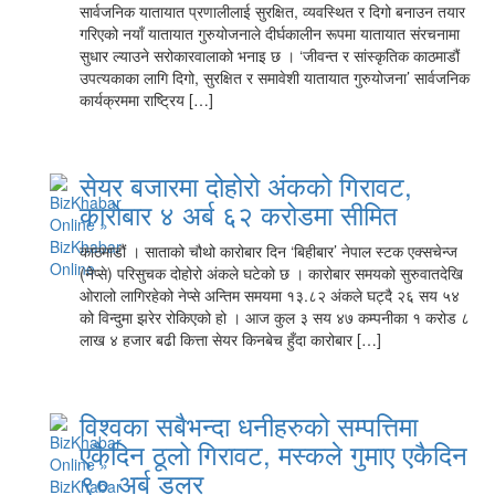
सार्वजनिक यातायात प्रणालीलाई सुरक्षित, व्यवस्थित र दिगो बनाउन तयार
गरिएको नयाँ यातायात गुरुयोजनाले दीर्घकालीन रूपमा यातायात संरचनामा
सुधार ल्याउने सरोकारवालाको भनाइ छ । ‘जीवन्त र सांस्कृतिक काठमाडौं
उपत्यकाका लागि दिगो, सुरक्षित र समावेशी यातायात गुरुयोजना’ सार्वजनिक
कार्यक्रममा राष्ट्रिय […]
सेयर बजारमा दोहोरो अंकको गिरावट,
कारोबार ४ अर्ब ६२ करोडमा सीमित
काठमाडौं । साताको चौथो कारोबार दिन ‘बिहीबार’ नेपाल स्टक एक्सचेन्ज
(नेप्से) परिसुचक दोहोरो अंकले घटेको छ । कारोबार समयको सुरुवातदेखि
ओरालो लागिरहेको नेप्से अन्तिम समयमा १३.८२ अंकले घट्दै २६ सय ५४
को विन्दुमा झरेर रोकिएको हो । आज कुल ३ सय ४७ कम्पनीका १ करोड ८
लाख ४ हजार बढी कित्ता सेयर किनबेच हुँदा कारोबार […]
विश्वका सबैभन्दा धनीहरुको सम्पत्तिमा
एकैदिन ठूलो गिरावट, मस्कले गुमाए एकैदिन
९० अर्ब डलर