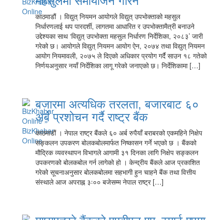
काठमाडौं । विद्युत् नियमन आयोगले विद्युत् उपभोक्ताको महसुल
निर्धारणलाई थप पारदर्शी, लागतमा आधारित र उपभोक्तामैत्री बनाउने
उद्देश्यका साथ ‘विद्युत् उपभोक्ता महसुल निर्धारण निर्देशिका, २०८३’ जारी
गरेको छ। आयोगले विद्युत् नियमन आयोग ऐन, २०७४ तथा विद्युत् नियमन
आयोग नियमावली, २०७५ ले दिएको अधिकार प्रयोग गर्दै साउन १८ गतेको
निर्णयअनुसार नयाँ निर्देशिका लागू गरेको जनाएको छ। निर्देशिकामा […]
बजारमा अत्यधिक तरलता, बजारबाट ६०
अर्ब प्रशोचन गर्दै राष्ट्र बैंक
काठमाडौं । नेपाल राष्ट्र बैंकले ६० अर्ब रुपैयाँ बराबरको एकमहिने निक्षेप
सङ्कलन उपकरण बोलकबोलमार्फत निष्कासन गर्ने भएको छ । बैंकको
मौद्रिक व्यवस्थापन विभागले आगामी ३१ दिनका लागि निक्षेप सङ्कलन
उपकरणको बोलकबोल गर्न लागेको हो । केन्द्रीय बैंकले आज प्रकाशित
गरेको सूचनाअनुसार बोलकबोलमा सहभागी हुन चाहने बैंक तथा वित्तीय
संस्थाले आज अपराह्न ३ः०० बजेसम्म नेपाल राष्ट्र […]
माछापुच्छ्रे बैंकको एमबीएल एम–स्मार्ट एपमा