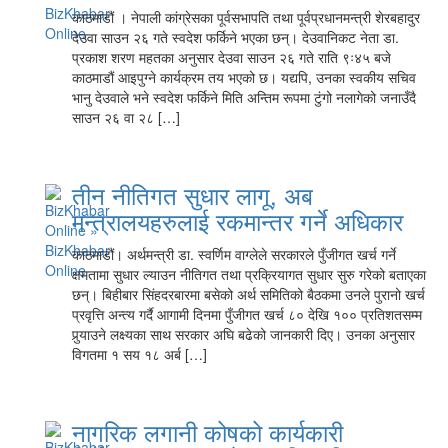
काठमाडौं । नेपाली कांग्रेसका पूर्वसभापति तथा पूर्वप्रधानमन्त्री शेरबहादुर
देउवा साउन २६ गते स्वदेश फर्किने भएका छन्। देउवानिकट नेता डा.
प्रकाश शरण महतका अनुसार देउवा साउन २६ गते राति ९ः४५ बजे
काठमाडौं आइपुग्ने कार्यक्रम तय भएको छ। यद्यपि, उनका स्वकीय सचिव
भानु देउवाले भने स्वदेश फर्किने मिति अन्तिम रूपमा टुंगो नलागेको जनाउँदै
साउन २६ वा २८ […]
तीन नीतिगत सुधार लागू, अब
मन्त्रालयहरुलाई रकमान्तर गर्ने अधिकार
काठमाडौं। अर्थमन्त्री डा. स्वर्णिम वाग्लेले सरकारले पुँजीगत खर्च गर्ने
क्षमतामा सुधार ल्याउन नीतिगत तथा प्रक्रियागत सुधार सुरु गरेको बताएका
छन्। बिहीबार सिंहदरबारमा बसेको अर्थ समितिको बैठकमा उनले पुरानो खर्च
प्रवृत्ति अन्त्य गर्दै आगामी दिनमा पुँजीगत खर्च ८० देखि १०० प्रतिशतसम्म
पुर्‍याउने लक्ष्यका साथ सरकार अघि बढेको जानकारी दिए। उनका अनुसार
विगतमा १ सय १८ अर्ब […]
नागरिक लगानी कोषको कार्यकारी