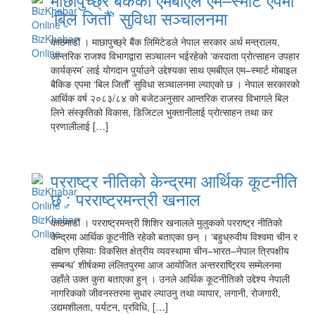
‘बिल जितौं’ सुविधा सञ्चालनमा
काठमाडौं । माछापुच्छ्रे बैंक लिमिटेडले नेपाल सरकार अर्थ मन्त्रालय,
आन्तरिक राजश्व विभागद्वारा सञ्चालन भईरहेको ‘करदाता प्रोत्साहन उपहार
कार्यक्रम’ लाई योगदान पुर्याउने उद्देश्यका साथ एमबीएल एम–स्मार्ट मोबाइल
बैकिङ एपमा ‘बिल जितौं’ सुविधा सञ्चालनमा ल्याएको छ । नेपाल सरकारको
आर्थिक वर्ष २०८३/८४ को बजेटअनुसार आन्तरिक राजस्व विभागले बिल
लिने संस्कृतिको विकास, डिजिटल भुक्तानीलाई प्रोत्साहन तथा कर
प्रणालीलाई […]
परराष्ट्र नीतिको केन्द्रमा आर्थिक कूटनीति
छ : परराष्ट्रमन्त्री खनाल
काठमाडौं । परराष्ट्रमन्त्री शिशिर खनालले मुलुकको परराष्ट्र नीतिको
केन्द्रमा आर्थिक कूटनीति रहेको बताएका छन् । ‘बहुध्रुवीय विश्वमा चीन र
दक्षिण एसियाः विकसित क्षेत्रीय व्यवस्थामा चीन–भारत–नेपाल त्रिपक्षीय
सम्बन्ध’ शीर्षकमा ललितपुरमा आज आयोजित अन्तरराष्ट्रिय सम्मेलनमा
उहाँले उक्त कुरा बताएका हुन् । उनले आर्थिक कूटनीतिको उद्देश्य नेपाली
नागरिकको जीवनस्तरमा सुधार ल्याउनु तथा व्यापार, लगानी, रोजगारी,
उद्यमशीलता, पर्यटन, प्रविधि, […]