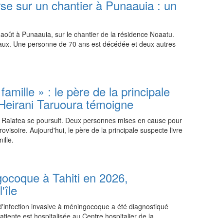
se sur un chantier à Punaauia : un
 août à Punaauia, sur le chantier de la résidence Noaatu.
vaux. Une personne de 70 ans est décédée et deux autres
00:15 06.08.2026
mille » : le père de la principale
Heirani Taruoura témoigne
à Raiatea se poursuit. Deux personnes mises en cause pour
visoire. Aujourd'hui, le père de la principale suspecte livre
ille.
19:45 05.08.2026
gocoque à Tahiti en 2026,
'île
d'infection invasive à méningocoque a été diagnostiqué
tiente est hospitalisée au Centre hospitalier de la