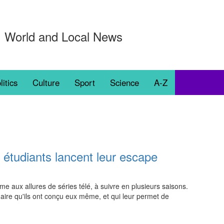
World and Local News
litics
Culture
Sport
Science
A-Z
 étudiants lancent leur escape
aux allures de séries télé, à suivre en plusieurs saisons.
re qu'ils ont conçu eux même, et qui leur permet de
21:00 06.08.2026