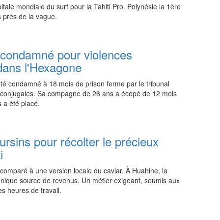
tale mondiale du surf pour la Tahiti Pro. Polynésie la 1ère
s près de la vague.
17:00 03.08.2026
 condamné pour violences
dans l'Hexagone
été condamné à 18 mois de prison ferme par le tribunal
s conjugales. Sa compagne de 26 ans a écopé de 12 mois
 a été placé.
17:00 03.08.2026
rsins pour récolter le précieux
i
 comparé à une version locale du caviar. À Huahine, la
n unique source de revenus. Un métier exigeant, soumis aux
s heures de travail.
18:45 02.08.2026