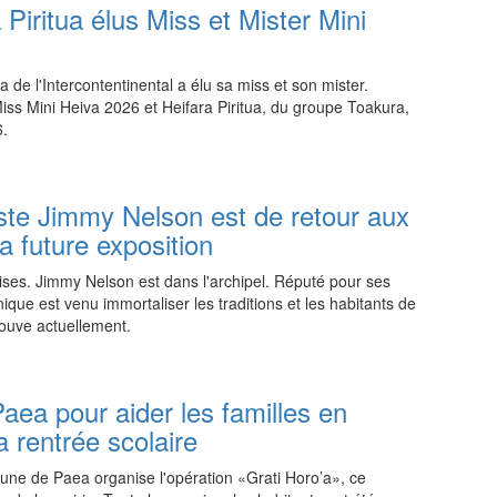
a Piritua élus Miss et Mister Mini
 de l'Intercontentinental a élu sa miss et son mister.
 Miss Mini Heiva 2026 et Heifara Piritua, du groupe Toakura,
6.
18:45 02.08.2026
iste Jimmy Nelson est de retour aux
 future exposition
ises. Jimmy Nelson est dans l'archipel. Réputé pour ses
nnique est venu immortaliser les traditions et les habitants de
rouve actuellement.
18:45 02.08.2026
Paea pour aider les familles en
la rentrée scolaire
mune de Paea organise l'opération «Grati Horo’a», ce