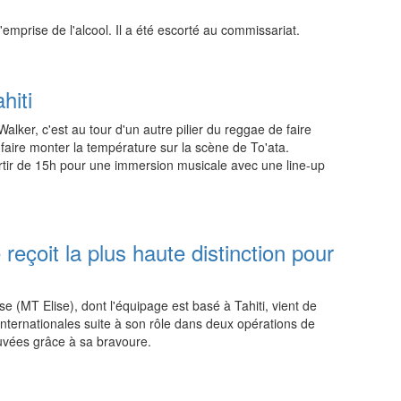
'emprise de l'alcool. Il a été escorté au commissariat.
15:15 06.08.2026
hiti
lker, c'est au tour d'un autre pilier du reggae de faire
a faire monter la température sur la scène de To'ata.
ir de 15h pour une immersion musicale avec une line-up
00:15 06.08.2026
reçoit la plus haute distinction pour
e (MT Elise), dont l'équipage est basé à Tahiti, vient de
 internationales suite à son rôle dans deux opérations de
auvées grâce à sa bravoure.
00:15 06.08.2026