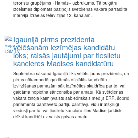
teroristu grupējums «Hamās» uzbrukums. Tā bulgāru
izcelsmes diplomāts paziņojis svētdienas vakarā pārraidītā
intervijā Izraēlas televīzijas 12. kanālam.
Igaunijā pirms prezidenta
vēlēšanām iezīmējas kandidātu
loks; raisās jautājumi par tieslietu
kancleres Madises kandidatūru
Septembra sākumā Igaunijā tiks vēlēts jauns prezidents, un
pirms nākamnedēļ gaidāmās oficiālās kandidātu
izvirzīšanas pamazām sāk iezīmēties skaidrība par to, vai
gaidāma nopietna sāncensība par amatu. Kā svētdienas
vakarā ziņoja kaimiņvalsts sabiedriskais medijs ERR, šobrīd
parlamentā pārstāvēto partiju pārstāvju vidū ir atšķirīgi
viedokļi par to, vai tieslietu kanclere Illes Madise juridiski
drīkst kandidēt uz valsts galvas amatu.