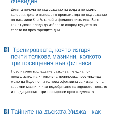
очевиден
Динята печели по съдържание на вода и по-малко
калории, докато пъпешът я превъзхожда по съдържание
на витамини C и A, калий и фолиева киселина. Вижте
кой от двата плода да изберете според нуждите на
тялото ви през горещите дни
Тренировката, която изгаря
почти толкова мазнини, колкото
три посещения във фитнеса
Ново научно изследване разкрива, че една по-
продължителна интензивна тренировка през уикенда
може да бъде почти толкова ефективна за изгаряне на
коремни мазнини и за подобряване на здравето, колкото
и традиционните три тренировки през седмицата
Тайните на дъската Уиджа - как