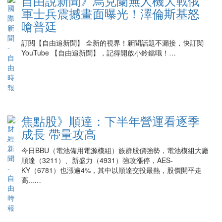
自由說新聞》烏克蘭無人機大戰俄
軍士兵震撼畫面曝光！澤倫斯基怒
嗆普廷
訂閱【自由追新聞】 全新的視界！新聞話題不漏接，快訂閱
YouTube 【自由追新聞】，記得開啟小鈴鐺哦！…
焦點股》順達：下半年營運看逐季
成長 帶量攻高
今日BBU（電池備用電源模組）族群股價強勢，電池模組大廠
順達（3211）、新盛力（4931）強攻漲停，AES-
KY（6781）也漲逾4%，其中以順達交投最熱，股價開平走
高...…