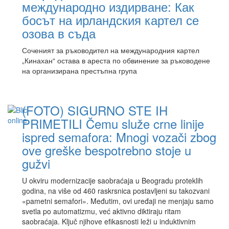
международно издирване: Как
босът на ирландския картел се
озова в съда
Соченият за ръководител на международния картел
„Кинахан“ остава в ареста по обвинение за ръководене
на организирана престъпна група
(FOTO) SIGURNO STE IH
PRIMETILI Čemu služe crne linije
ispred semafora: Mnogi vozači zbog
ove greške bespotrebno stoje u
gužvi
U okviru modernizacije saobraćaja u Beogradu proteklih
godina, na više od 460 raskrsnica postavljeni su takozvani
«pametni semafori». Međutim, ovi uređaji ne menjaju samo
svetla po automatizmu, već aktivno diktiraju ritam
saobraćaja. Ključ njihove efikasnosti leži u induktivnim