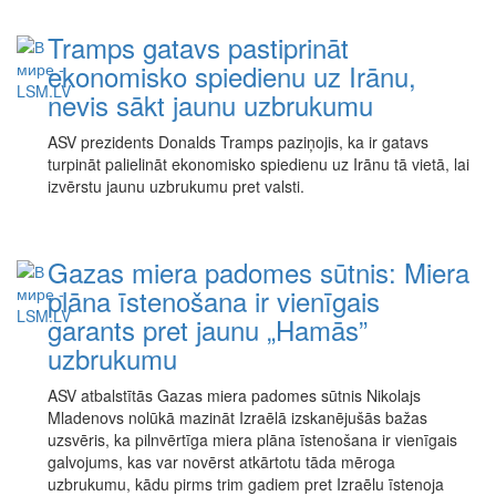
Tramps gatavs pastiprināt
ekonomisko spiedienu uz Irānu,
nevis sākt jaunu uzbrukumu
ASV prezidents Donalds Tramps paziņojis, ka ir gatavs
turpināt palielināt ekonomisko spiedienu uz Irānu tā vietā, lai
izvērstu jaunu uzbrukumu pret valsti.
Gazas miera padomes sūtnis: Miera
plāna īstenošana ir vienīgais
garants pret jaunu „Hamās”
uzbrukumu
ASV atbalstītās Gazas miera padomes sūtnis Nikolajs
Mladenovs nolūkā mazināt Izraēlā izskanējušās bažas
uzsvēris, ka pilnvērtīga miera plāna īstenošana ir vienīgais
galvojums, kas var novērst atkārtotu tāda mēroga
uzbrukumu, kādu pirms trim gadiem pret Izraēlu īstenoja