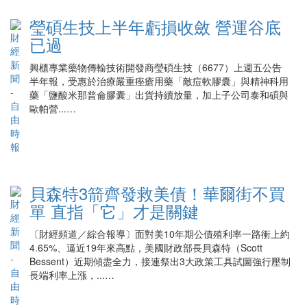
瑩碩生技上半年虧損收斂 營運谷底
已過
興櫃專業藥物傳輸技術開發商瑩碩生技（6677）上週五公告
半年報，受惠於治療嚴重痤瘡用藥「敵痘軟膠囊」與精神科用
藥「鹽酸米那普侖膠囊」出貨持續放量，加上子公司泰和碩與
歐帕營...…
貝森特3箭齊發救美債！華爾街不買
單 直指「它」才是關鍵
〔財經頻道／綜合報導〕面對美10年期公債殖利率一路衝上約
4.65%、逼近19年來高點，美國財政部長貝森特（Scott
Bessent）近期傾盡全力，接連祭出3大政策工具試圖強行壓制
長端利率上漲，...…