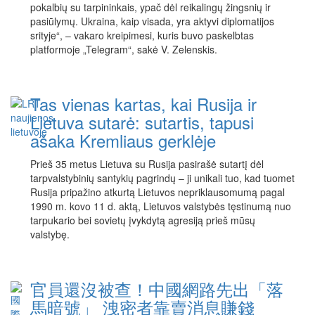
pokalbių su tarpininkais, ypač dėl reikalingų žingsnių ir
pasiūlymų. Ukraina, kaip visada, yra aktyvi diplomatijos
srityje“, – vakaro kreipimesi, kuris buvo paskelbtas
platformoje „Telegram“, sakė V. Zelenskis.
Tas vienas kartas, kai Rusija ir
Lietuva sutarė: sutartis, tapusi
ašaka Kremliaus gerklėje
Prieš 35 metus Lietuva su Rusija pasirašė sutartį dėl
tarpvalstybinių santykių pagrindų – ji unikali tuo, kad tuomet
Rusija pripažino atkurtą Lietuvos nepriklausomumą pagal
1990 m. kovo 11 d. aktą, Lietuvos valstybės tęstinumą nuo
tarpukario bei sovietų įvykdytą agresiją prieš mūsų
valstybę.
官員還沒被查！中國網路先出「落
馬暗號」 洩密者靠賣消息賺錢