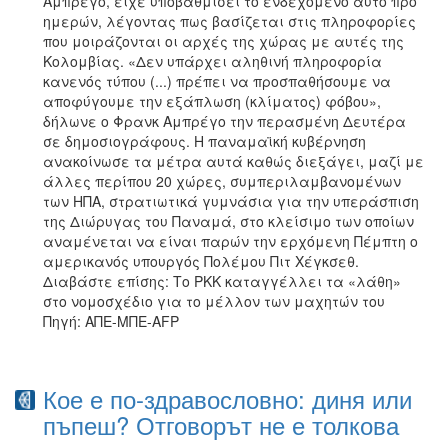
Αμπρέγο, είχε υποβαθμίσει το ενδεχόμενο αυτό προ
ημερών, λέγοντας πως βασίζεται στις πληροφορίες
που μοιράζονται οι αρχές της χώρας με αυτές της
Κολομβίας. «Δεν υπάρχει αληθινή πληροφορία
κανενός τύπου (...) πρέπει να προσπαθήσουμε να
αποφύγουμε την εξάπλωση (κλίματος) φόβου»,
δήλωνε ο Φρανκ Αμπρέγο την περασμένη Δευτέρα
σε δημοσιογράφους. Η παναμαϊκή κυβέρνηση
ανακοίνωσε τα μέτρα αυτά καθώς διεξάγει, μαζί με
άλλες περίπου 20 χώρες, συμπεριλαμβανομένων
των ΗΠΑ, στρατιωτικά γυμνάσια για την υπεράσπιση
της Διώρυγας του Παναμά, στο κλείσιμο των οποίων
αναμένεται να είναι παρών την ερχόμενη Πέμπτη ο
αμερικανός υπουργός Πολέμου Πιτ Χέγκσεθ.
Διαβάστε επίσης: Το PKK καταγγέλλει τα «λάθη»
στο νομοσχέδιο για το μέλλον των μαχητών του
Πηγή: ΑΠΕ-ΜΠΕ-AFP
Кое е по-здравословно: диня или
пъпеш? Отговорът не е толкова