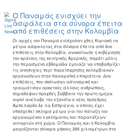
Ο Παναμάς ενισχύει την
ασφάλεια στα σύνορα έπειτα
από επιθέσεις στην Κολομβία
Οι αρχές του Παναμά ενίσχυσαν χθες Κυριακή τα
μέτρα ασφαλείας στα σύνορα έπειτα από δυο
επιθέσεις στην Κολομβία, ανακοίνωσε η κυβέρνηση
του κράτους της κεντρικής Αμερικής, παρότι μόλις
την περασμένη εβδομάδα έμοιαζε να υποβαθμίζει
τις ανησυχίες περί παρείσφρησης κολομβιανών
οργανώσεων στην παναμαϊκή επικράτεια. Δυο
επιθέσεις, που σκότωσαν αστυνομικό και
τραυμάτισαν αρκετούς άλλους ανθρώπους,
σημάδεψαν προχθές Σάββατο την πρώτη ημέρα
αφού ανέλαβε την εξουσία ο νέος πρόεδρος
Αμπελάρδο δε λα Εσπριέγια, ο οποίος έχει
υποσχεθεί σκληρά μέτρα για την πάταξη του
οργανωμένου εγκλήματος και παρατάξεων
ανταρτών στη χώρα. Ο Παναμάς και η Κολομβία
μοιράζονται σύνορα μήκους 266 χιλιομέτρων στο