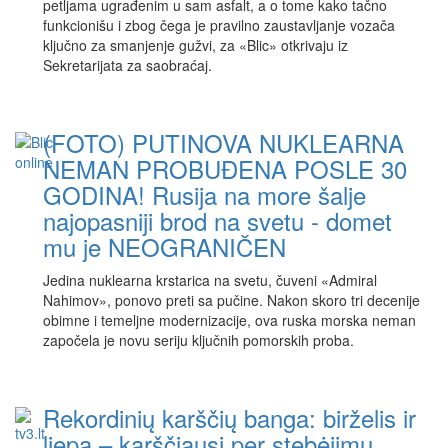
petljama ugrađenim u sam asfalt, a o tome kako tačno
funkcionišu i zbog čega je pravilno zaustavljanje vozača
ključno za smanjenje gužvi, za «Blic» otkrivaju iz
Sekretarijata za saobraćaj.
(FOTO) PUTINOVA NUKLEARNA
NEMAN PROBUĐENA POSLE 30
GODINA! Rusija na more šalje
najopasniji brod na svetu - domet
mu je NEOGRANIČEN
Jedina nuklearna krstarica na svetu, čuveni «Admiral
Nahimov», ponovo preti sa pučine. Nakon skoro tri decenije
obimne i temeljne modernizacije, ova ruska morska neman
započela je novu seriju ključnih pomorskih proba.
Rekordinių karščių banga: birželis ir
liepa – karščiausi per stebėjimų