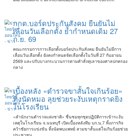
กกต.บอร์ดประกันสังคม ยืนยันไม่
เลื่อนวันเลือกตั้ง ย้ำกำหนดเดิม 27
ก.ย. 69
คณะกรรมการการเลือกตั้งบอร์ดประกันสังคม ยืนยันไม่มีการ
เลื่อนวันเลือกตั้ง ยังคงกำหนดจัดเลือกตั้งในวันที่ 27 กันยายน
2569 และปรับบางกระบวนการตามคำสั่งทุเลาของศาลปกครอง
กลาง
เบื้องหลัง «ตำรวจขาสั้นใจเกินร้อย»
ทิ้งนัดหมอ ลุยช่วยระงับเหตุกราดยิง
ในโรงเรียน
«สำนักงานตำรวจแห่งชาติ» ชื่นชมทุกชุดปฏิบัติการเข้าระงับ
เหตุในโรงเรียน จ.นนทบุรี เปิดเบื้องหลังทีม บก.น.7 ทิ้งภารกิจ
คว้าชัยการแข่งขัน ทิ้งนัดพบแพทย์ สวมขาสั้นแต่ใจเกินร้อยช่วย
ประชาชน