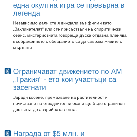
една окултна игра се превърна в
легенда
Независимо дали сте я виждали във филми като
„Заклинателят“ или сте присъствали на спиритически
сеанс, мистериозната говореща дъска отдавна пленява
въображението с обещанието си да свързва живите с
мъртвите
Ограничават движението по АМ
„Тракия“ - ето кои участъци са
засегнати
Заради косене, премахване на растителност и
почистване на отводнителни окопи ще бъде ограничен
достъпът до аварийната лента.
Награда от $5 млн. и