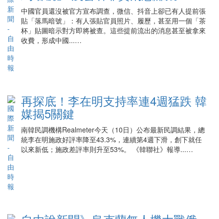
中國官員還沒被官方宣布調查，微信、抖音上卻已有人提前張
貼「落馬暗號」：有人張貼官員照片、履歷，甚至用一個「茶
杯」貼圖暗示對方即將被查。這些提前流出的消息甚至被拿來
收費，形成中國...…
再探底！李在明支持率連4週猛跌 韓
媒揭5關鍵
南韓民調機構Realmeter今天（10日）公布最新民調結果，總
統李在明施政好評率降至43.3%，連續第4週下滑，創下就任
以來新低；施政差評率則升至53%。 《韓聯社》報導...…