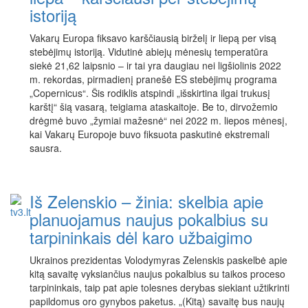
istoriją
Vakarų Europa fiksavo karščiausią birželį ir liepą per visą
stebėjimų istoriją. Vidutinė abiejų mėnesių temperatūra
siekė 21,62 laipsnio – ir tai yra daugiau nei ligšiolinis 2022
m. rekordas, pirmadienį pranešė ES stebėjimų programa
„Copernicus“. Šis rodiklis atspindi „išskirtina ilgai trukusį
karštį“ šią vasarą, teigiama ataskaitoje. Be to, dirvožemio
drėgmė buvo „žymiai mažesnė“ nei 2022 m. liepos mėnesį,
kai Vakarų Europoje buvo fiksuota paskutinė ekstremali
sausra.
Iš Zelenskio – žinia: skelbia apie
planuojamus naujus pokalbius su
tarpininkais dėl karo užbaigimo
Ukrainos prezidentas Volodymyras Zelenskis paskelbė apie
kitą savaitę vyksiančius naujus pokalbius su taikos proceso
tarpininkais, taip pat apie tolesnes derybas siekiant užtikrinti
papildomus oro gynybos paketus. „(Kitą) savaitę bus naujų