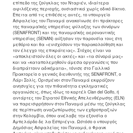
επίπεδο της ζούγκλας του Νταριέν, ιδιαίτερα
αφιλόξενης περιοχής, ουσιαστικά χωρίς οδικό δίκτυο.
Έπειτα από τις επιθέσεις αυτές, το υπουργείο
Ασφαλείας του Παναμά ανακοίνωσε ότι πράκτορες
της παναμαϊκής υπηρεσίας φύλαξης των συνόρων
(SENAFRONT) και της παναμαϊκής αεροναυτικής
υπηρεσίας (SENAN) αύξησαν την παρουσία τους στη
μεθόριο και θα «ενισχύσουν την παρακολούθηση και
τον έλεγχο της επικράτειας». Στόχος είναι να
«αποκλειστούν όλες οι ακτές» και «τα σύνορά μας»
και να «καταπολεμηθούν άμεσα οργανώσεις που
διαπράττουν αδικήματα», τόνισε στο Γαλλικό
Πρακτορείο ο γενικός διευθυντής της SENAFRONT, ο
Λάρι Σολίς. Ορισμένοι στον Παναμά εκφράζουν
ανησυχίες για την πιθανότητα εγκληματικές
οργανώσεις, όπως ιδίως το καρτέλ Clan del Golfo, ή
αντάρτες του Στρατού Εθνικής Απελευθέρωσης (ELN)
να παρεισφρήσουν στον Παναμά μέσω της ζούγκλας
σε περίπτωση αναζωπύρωσης των εχθροπραξιών
στην Κολομβία, όπου ανέλαβε την εξουσία ο
Αμπελάρδο δε λα Εσπριέγια. Ωστόσο ο υπουργός
Δημόσιας Ασφαλείας του Παναμά, ο Φρανκ