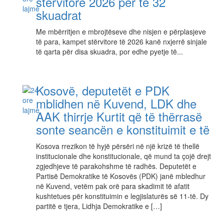
stërvitore 2026 për të 32
skuadrat
Me mbërritjen e mbrojtëseve dhe nisjen e përplasjeve
të para, kampet stërvitore të 2026 kanë nxjerrë sinjale
të qarta për disa skuadra, por edhe pyetje të...
Kosovë, deputetët e PDK
mblidhen në Kuvend, LDK dhe
AAK thirrje Kurtit që të thërrasë
sonte seancën e konstituimit e të
Kosova rrezikon të hyjë përsëri në një krizë të thellë
institucionale dhe konstitucionale, që mund ta çojë drejt
zgjedhjeve të parakohshme të radhës. Deputetët e
Partisë Demokratike të Kosovës (PDK) janë mbledhur
në Kuvend, vetëm pak orë para skadimit të afatit
kushtetues për konstituimin e legjislaturës së 11-të. Dy
partitë e tjera, Lidhja Demokratike e […]