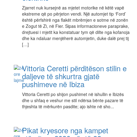
Zjarret nuk kursejnë as mjetet motorike në këtë vapë
ekstreme që po përjeton vendi. Një automjet tip ‘Ford’
është përfshirë nga flakët mbrëmjen e sotme në zonën
e Zogut të Zi, në Fier. Sipas informacioneve paraprake,
drejtuesi i mjetit ka konstatuar tym që dilte nga kofanoja
dhe ka ndaluar menjëherë automjetin, duke dalë prej tij
[…]
Vittoria Ceretti përditëson stilin e
daljeve të shkurtra gjatë
pushimeve në Ibiza
Vittoria Ceretti po shijon pushimet në ishullin e Ibizës
dhe u shfaq e veshur me stil ndërsa bënte pazare të
thjeshta të mërkurën pasdite; ajo ishte në sho...
Pikat kryesore nga kampet