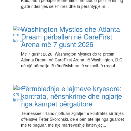
Kalb, mori përsipër komentimin në studio për një inning
gjatë ndeshjes së Phillies dhe la përshtypje m...
Washington Mystics dhe Atlanta
Dream përballen në CareFirst
Arena më 7 gusht 2026
Më 7 gusht 2026, Washington Mystics do të presin
Atlanta Dream në CareFirst Arena në Washington, D.C.,
në një përballje të rëndësishme të sezonit të rregul...
Përmbledhje e lajmeve kryesore:
kontrata, nënshkrime dhe ngjarje
nga kampet përgatitore
Tennessee Titans njoftuan zgjatjen e kontratës së linjës
offensive Peter Skoronski, që e bën atë një nga guardët
më të paguar, me një marrëveshje katërvjeç...