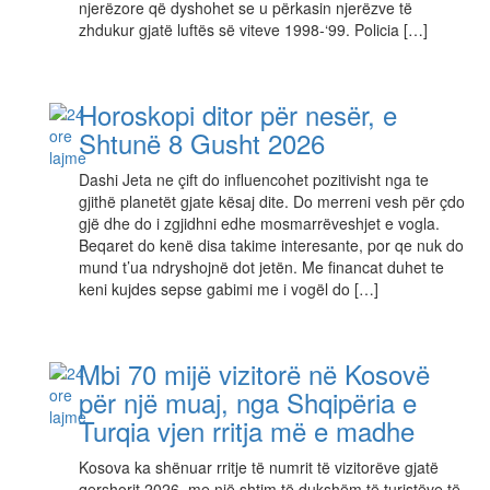
njerëzore që dyshohet se u përkasin njerëzve të
zhdukur gjatë luftës së viteve 1998-‘99. Policia […]
Horoskopi ditor për nesër, e
Shtunë 8 Gusht 2026
Dashi Jeta ne çift do influencohet pozitivisht nga te
gjithë planetët gjate kësaj dite. Do merreni vesh për çdo
gjë dhe do i zgjidhni edhe mosmarrëveshjet e vogla.
Beqaret do kenë disa takime interesante, por qe nuk do
mund t’ua ndryshojnë dot jetën. Me financat duhet te
keni kujdes sepse gabimi me i vogël do […]
Mbi 70 mijë vizitorë në Kosovë
për një muaj, nga Shqipëria e
Turqia vjen rritja më e madhe
Kosova ka shënuar rritje të numrit të vizitorëve gjatë
qershorit 2026, me një shtim të dukshëm të turistëve të