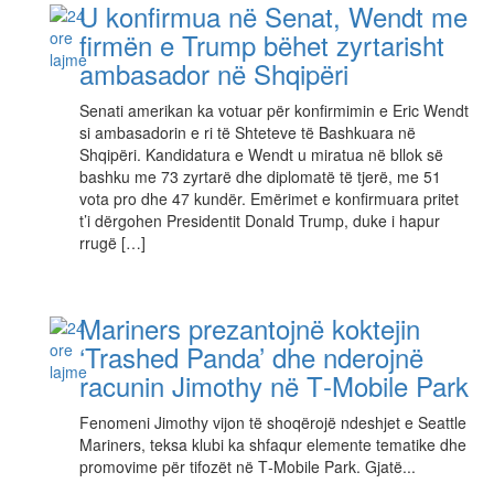
U konfirmua në Senat, Wendt me
firmën e Trump bëhet zyrtarisht
ambasador në Shqipëri
Senati amerikan ka votuar për konfirmimin e Eric Wendt
si ambasadorin e ri të Shteteve të Bashkuara në
Shqipëri. Kandidatura e Wendt u miratua në bllok së
bashku me 73 zyrtarë dhe diplomatë të tjerë, me 51
vota pro dhe 47 kundër. Emërimet e konfirmuara pritet
t’i dërgohen Presidentit Donald Trump, duke i hapur
rrugë […]
Mariners prezantojnë koktejin
‘Trashed Panda’ dhe nderojnë
racunin Jimothy në T‑Mobile Park
Fenomeni Jimothy vijon të shoqërojë ndeshjet e Seattle
Mariners, teksa klubi ka shfaqur elemente tematike dhe
promovime për tifozët në T‑Mobile Park. Gjatë...