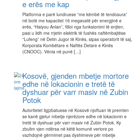
e erës me kap
Platforma e parë lundruese “me këmbë të tendosura”
në botë me kapacitet 16 megavatë për energjinë e
erës, “Haiyou Anlan”, filloi nga funksionimi të enjten,
pasi u lidh me rrjetin elektrik të fushës naftëmbajtëse
“Lufeng” në Detin Jugor të Kinës, sipas operatorit të saj,
Korporata Kombëtare e Naftës Detare e Kinës
(CNOOC). Vënia në punë […]
Kosovë, gjenden mbetje mortore
edhe në lokacionin e tretë të
dyshuar për varr masiv në Zubin
Potok
Autoritetet ligjzbatuese në Kosovë njoftuan të premten
se kanë gjetur mbetje njerëzore edhe në lokacionin e
tretë të dyshuar për varr masiv në Zubin Potok. Ky
zbulim vjen ndërsa në këtë komunë veriore po
vazhdojnë gërmimet pas dyshimeve për mbetje