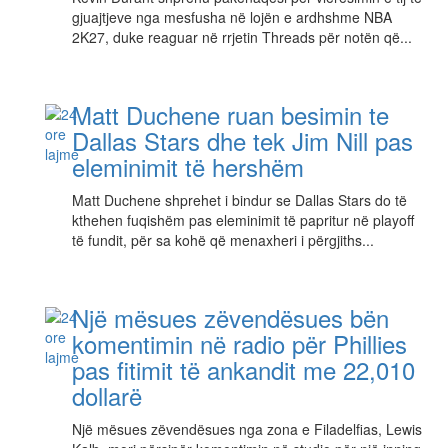
gjuajtjeve nga mesfusha në lojën e ardhshme NBA
2K27, duke reaguar në rrjetin Threads për notën që...
Matt Duchene ruan besimin te
Dallas Stars dhe tek Jim Nill pas
eleminimit të hershëm
Matt Duchene shprehet i bindur se Dallas Stars do të
kthehen fuqishëm pas eleminimit të papritur në playoff
të fundit, për sa kohë që menaxheri i përgjiths...
Një mësues zëvendësues bën
komentimin në radio për Phillies
pas fitimit të ankandit me 22,010
dollarë
Një mësues zëvendësues nga zona e Filadelfias, Lewis