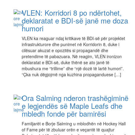
VLEN: Korridori 8 po ndërtohet,
deklaratat e BDI-së janë me doza
​humori
VLEN ka reaguar ndaj kritikave të BDI-së për projektet
infrastrukturore dhe punimet në Korridorin 8, duke i
cilësuar akuzat e opozitës si propagandë dhe
pretendime të pabazuara. Në reagim, VLEN ironizon
deklaratat e BDI-së, duke thënë se ato janë të
mbushura me “trillime” dhe “një dozë të lartë humori”.
“Çka nuk dëgjojmë nga kuzhina propaganduese […]
Ora Salming nderon trashëgiminë
e legjendës së Maple Leafs dhe
mbledh fonde për bamirësi
Familjarët e Borje Salming u mblodhën në Hockey Hall
of Fame për të zbuluar orën e veçantë të quajtur