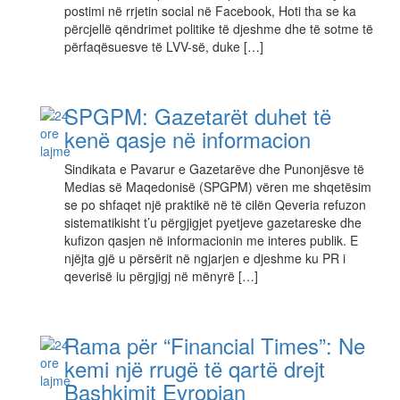
postimi në rrjetin social në Facebook, Hoti tha se ka
përcjellë qëndrimet politike të djeshme dhe të sotme të
përfaqësuesve të LVV-së, duke […]
SPGPM: Gazetarët duhet të
kenë qasje në informacion
Sindikata e Pavarur e Gazetarëve dhe Punonjësve të
Medias së Maqedonisë (SPGPM) vëren me shqetësim
se po shfaqet një praktikë në të cilën Qeveria refuzon
sistematikisht t’u përgjigjet pyetjeve gazetareske dhe
kufizon qasjen në informacionin me interes publik. E
njëjta gjë u përsërit në ngjarjen e djeshme ku PR i
qeverisë iu përgjigj në mënyrë […]
Rama për “Financial Times”: Ne
kemi një rrugë të qartë drejt
Bashkimit Evropian