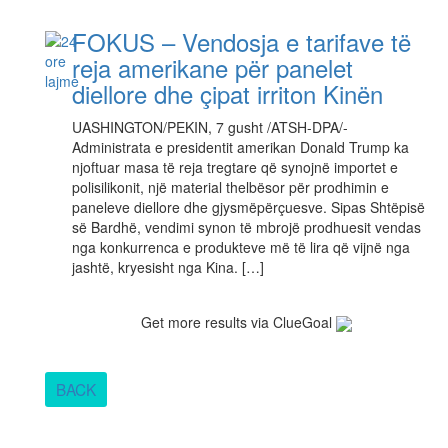
FOKUS – Vendosja e tarifave të
reja amerikane për panelet
diellore dhe çipat irriton Kinën
UASHINGTON/PEKIN, 7 gusht /ATSH-DPA/-
Administrata e presidentit amerikan Donald Trump ka
njoftuar masa të reja tregtare që synojnë importet e
polisilikonit, një material thelbësor për prodhimin e
paneleve diellore dhe gjysmëpërçuesve. Sipas Shtëpisë
së Bardhë, vendimi synon të mbrojë prodhuesit vendas
nga konkurrenca e produkteve më të lira që vijnë nga
jashtë, kryesisht nga Kina. […]
Get more results via ClueGoal
BACK