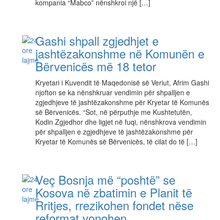
kompania “Mabco” nënshkroi një […]
Gashi shpall zgjedhjet e
jashtëzakonshme në Komunën e
Bërvenicës më 18 tetor
Kryetari i Kuvendit të Maqedonisë së Veriut, Afrim Gashi
njofton se ka nënshkruar vendimin për shpalljen e
zgjedhjeve të jashtëzakonshme për Kryetar të Komunës
së Bërvenicës. “Sot, në përputhje me Kushtetutën,
Kodin Zgjedhor dhe ligjet në fuqi, nënshkrova vendimin
për shpalljen e zgjedhjeve të jashtëzakonshme për
Kryetar të Komunës së Bërvenicës, të cilat do të […]
​Veç Bosnja më “poshtë” se
Kosova në zbatimin e Planit të
Rritjes, rrezikohen fondet nëse
reformat vonohen