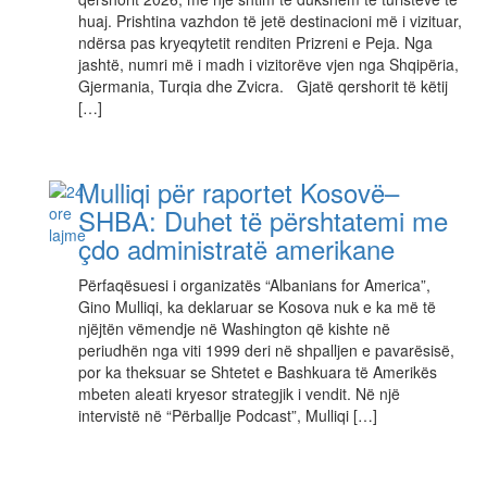
huaj. Prishtina vazhdon të jetë destinacioni më i vizituar,
ndërsa pas kryeqytetit renditen Prizreni e Peja. Nga
jashtë, numri më i madh i vizitorëve vjen nga Shqipëria,
Gjermania, Turqia dhe Zvicra. Gjatë qershorit të këtij
[…]
Mulliqi për raportet Kosovë–
SHBA: Duhet të përshtatemi me
çdo administratë amerikane
Përfaqësuesi i organizatës “Albanians for America”,
Gino Mulliqi, ka deklaruar se Kosova nuk e ka më të
njëjtën vëmendje në Washington që kishte në
periudhën nga viti 1999 deri në shpalljen e pavarësisë,
por ka theksuar se Shtetet e Bashkuara të Amerikës
mbeten aleati kryesor strategjik i vendit. Në një
intervistë në “Përballje Podcast”, Mulliqi […]