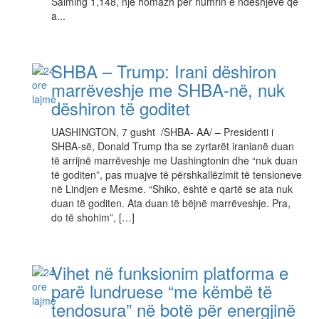
Salming 1,148, një homazh për numrin e ndeshjeve që
a...
SHBA – Trump: Irani dëshiron
marrëveshje me SHBA-në, nuk
dëshiron të goditet
UASHINGTON, 7 gusht /SHBA- AA/ – Presidenti i
SHBA-së, Donald Trump tha se zyrtarët iranianë duan
të arrijnë marrëveshje me Uashingtonin dhe “nuk duan
të goditen”, pas muajve të përshkallëzimit të tensioneve
në Lindjen e Mesme. “Shiko, është e qartë se ata nuk
duan të goditen. Ata duan të bëjnë marrëveshje. Pra,
do të shohim”, […]
Vihet në funksionim platforma e
parë lundruese “me këmbë të
tendosura” në botë për energjinë