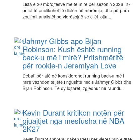
Lista e 20 mbrojtësve më të mirë për sezonin 2026–27
pritet të publikohet të dielën në mbrëmje, dhe përpara
zbulimit analistët po vlerësojnë se cilët lojta...
Jahmyr Gibbs apo Bijan
Robinson: Kush është running
back-u më i mirë? Pritshmëritë
për rookie-n Jeremiyah Love
Debati për atë që konsiderohet running back-u më i
mirë vazhdon të jetë i ngushtë midis Jahmyr Gibbs dhe
Bijan Robinson. Të dy lojtarët, zgjedhur në raundi...
Kevin Durant kritikon notën për
gjuajtjet nga mesfusha në NBA
2K27
Kevin Durant shprehu pakënaqësi për vlerësimin e tij të