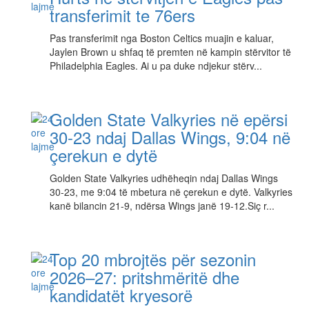
transferimit te 76ers
Pas transferimit nga Boston Celtics muajin e kaluar,
Jaylen Brown u shfaq të premten në kampin stërvitor të
Philadelphia Eagles. Ai u pa duke ndjekur stërv...
Golden State Valkyries në epërsi
30-23 ndaj Dallas Wings, 9:04 në
çerekun e dytë
Golden State Valkyries udhëheqin ndaj Dallas Wings
30-23, me 9:04 të mbetura në çerekun e dytë. Valkyries
kanë bilancin 21-9, ndërsa Wings janë 19-12.Siç r...
Top 20 mbrojtës për sezonin
2026–27: pritshmëritë dhe
kandidatët kryesorë