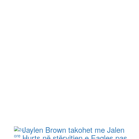
Jaylen Brown takohet me Jalen
Hurts në stërvitjen e Eagles pas