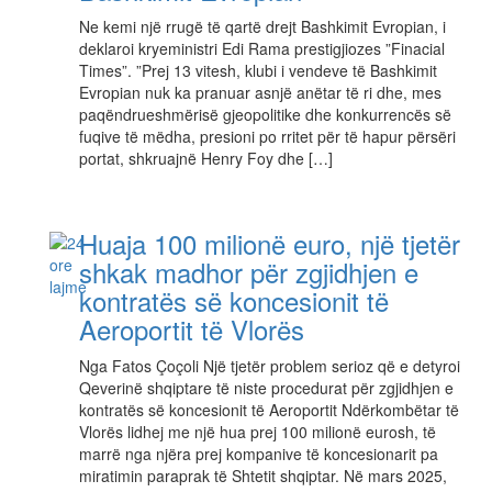
Ne kemi një rrugë të qartë drejt Bashkimit Evropian, i
deklaroi kryeministri Edi Rama prestigjiozes ”Finacial
Times”. ”Prej 13 vitesh, klubi i vendeve të Bashkimit
Evropian nuk ka pranuar asnjë anëtar të ri dhe, mes
paqëndrueshmërisë gjeopolitike dhe konkurrencës së
fuqive të mëdha, presioni po rritet për të hapur përsëri
portat, shkruajnë Henry Foy dhe […]
Huaja 100 milionë euro, një tjetër
shkak madhor për zgjidhjen e
kontratës së koncesionit të
Aeroportit të Vlorës
Nga Fatos Çoçoli Një tjetër problem serioz që e detyroi
Qeverinë shqiptare të niste procedurat për zgjidhjen e
kontratës së koncesionit të Aeroportit Ndërkombëtar të
Vlorës lidhej me një hua prej 100 milionë eurosh, të
marrë nga njëra prej kompanive të koncesionarit pa
miratimin paraprak të Shtetit shqiptar. Në mars 2025,