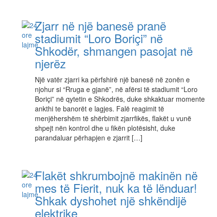
Zjarr në një banesë pranë
stadiumit “Loro Boriçi” në
Shkodër, shmangen pasojat në
njerëz
Një vatër zjarri ka përfshirë një banesë në zonën e
njohur si “Rruga e gjanë”, në afërsi të stadiumit “Loro
Boriçi” në qytetin e Shkodrës, duke shkaktuar momente
ankthi te banorët e lagjes. Falë reagimit të
menjëhershëm të shërbimit zjarrfikës, flakët u vunë
shpejt nën kontrol dhe u fikën plotësisht, duke
parandaluar përhapjen e zjarrit […]
Flakët shkrumbojnë makinën në
mes të Fierit, nuk ka të lënduar!
Shkak dyshohet një shkëndijë
elektrike