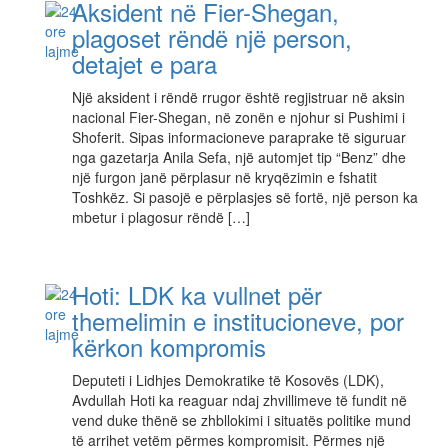
Aksident në Fier-Shegan,
plagoset rëndë një person,
detajet e para
Një aksident i rëndë rrugor është regjistruar në aksin
nacional Fier-Shegan, në zonën e njohur si Pushimi i
Shoferit. Sipas informacioneve paraprake të siguruar
nga gazetarja Anila Sefa, një automjet tip “Benz” dhe
një furgon janë përplasur në kryqëzimin e fshatit
Toshkëz. Si pasojë e përplasjes së fortë, një person ka
mbetur i plagosur rëndë […]
Hoti: LDK ka vullnet për
themelimin e institucioneve, por
kërkon kompromis
Deputeti i Lidhjes Demokratike të Kosovës (LDK),
Avdullah Hoti ka reaguar ndaj zhvillimeve të fundit në
vend duke thënë se zhbllokimi i situatës politike mund
të arrihet vetëm përmes kompromisit. Përmes një