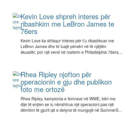
Kevin Love shpreh interes për
ribashkim me LeBron James te
76ers
Kevin Love ka shfaqur interes për t’u ribashkuar me
LeBron James dhe të luajë përsëri në të njëjtën
skuadër, por një vend në rosterin e Philadelphia 76ers...
Rhea Ripley njofton për
operacionin e gju dhe publikon
foto me ortozë
Rhea Ripley, kampionia e femrave në WWE, bëri me
dije të enjten se iu nënshtrua një operacioni pas një
dëmtimi të gjurit që e detyroi të mungojë në SummerS...