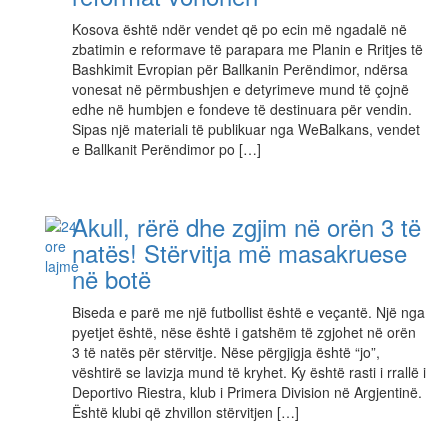
Kosova është ndër vendet që po ecin më ngadalë në
zbatimin e reformave të parapara me Planin e Rritjes të
Bashkimit Evropian për Ballkanin Perëndimor, ndërsa
vonesat në përmbushjen e detyrimeve mund të çojnë
edhe në humbjen e fondeve të destinuara për vendin.
Sipas një materiali të publikuar nga WeBalkans, vendet
e Ballkanit Perëndimor po […]
Akull, rërë dhe zgjim në orën 3 të
natës! Stërvitja më masakruese
në botë
Biseda e parë me një futbollist është e veçantë. Një nga
pyetjet është, nëse është i gatshëm të zgjohet në orën
3 të natës për stërvitje. Nëse përgjigja është “jo”,
vështirë se lavizja mund të kryhet. Ky është rasti i rrallë i
Deportivo Riestra, klub i Primera Division në Argjentinë.
Është klubi që zhvillon stërvitjen […]