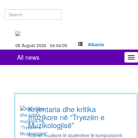
Albania
08 August 2026 04:04:10
All news
To
nav
Krijimtaria dhe kritika
muzikore në “Tryezën e
Muzikologjisë”
Krijimet muzikore të studentëve të kompozicionit