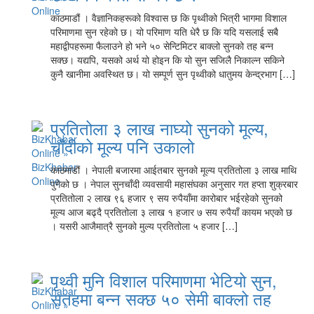
काठमाडौं । वैज्ञानिकहरूको विश्वास छ कि पृथ्वीको भित्री भागमा विशाल
परिमाणमा सुन रहेको छ। यो परिमाण यति धेरै छ कि यदि यसलाई सबै
महाद्वीपहरूमा फैलाउने हो भने ५० सेन्टिमिटर बाक्लो सुनको तह बन्न
सक्छ। यद्यपि, यसको अर्थ यो होइन कि यो सुन सजिलै निकाल्न सकिने
कुनै खानीमा अवस्थित छ। यो सम्पूर्ण सुन पृथ्वीको धातुमय केन्द्रभाग […]
प्रतितोला ३ लाख नाघ्यो सुनको मूल्य,
चाँदीको मूल्य पनि उकालो
काठमाडौं । नेपाली बजारमा आईतबार सुनको मूल्य प्रतितोला ३ लाख माथि
पुगेको छ । नेपाल सुनचाँदी व्यवसायी महासंघका अनुसार गत हप्ता शुक्रबार
प्रतितोला २ लाख ९६ हजार ९ सय रुपैयाँमा कारोबार भईरहेको सुनको
मूल्य आज बढ्दै प्रतितोला ३ लाख १ हजार ७ सय रुपैयाँ कायम भएको छ
। यसरी आजैमात्रै सुनको मुल्य प्रतितोला ५ हजार […]
पृथ्वी मुनि विशाल परिमाणमा भेटियो सुन,
सतहमा बन्न सक्छ ५० सेमी बाक्लो तह