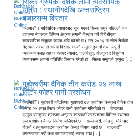
सिल्क ग्रुपको दशक लामो व्यवसायिक
यात्रा : स्थानीयदेखि अन्तराष्ट्रिय
बजारसम्म विस्तार
काठमाडौं । पारिवारिक व्यापारबाट सुरु भएको सिल्क समूह पछिल्लो एक
दशकमा नेपालका विभिन्न क्षेत्रमा लगानी विस्तार गर्ने विविधीकृत
व्यावसायिक समूहका रूपमा अघि बढेको छ। सन् २०१६ मा रमेश शेर्पाको
नेतृत्वमा संस्थागत रूपमा विस्तार भएको समूहले ढुवानी तथा आपूर्ति
व्यवस्थापनलाई आधार बनाएर व्यापार, जलविद्युत्, खेलकुद र विद्युतीय
व्यापारसम्म आफ्नो गतिविधि विस्तार गरेको हो। सिल्क समूहको प्रमुख […]
गुह्येश्वरीमा दैनिक तीन करोड २४ लाख
लिटर फोहर पानी प्रशोधन
काठमाडौँ । गुह्येश्वरी फाँटस्थित गुह्येश्वरी ढल प्रशोधन केन्द्रले दैनिक तीन
करोड २४ लाख लिटर फोहर पानी प्रशोधन गरिरहेको छ । केन्द्रका
प्रमुख रामकुमार श्रेष्ठका अनुसार काठमाडौँ उपत्यकाका विभिन्न स्थानमा
ढल प्रशोधन केन्द्र निर्माण थालिएको छ । सल्लाघारी, कोड्कु, धोबीघाट,
गोकर्ण र हनुमानघाटमा प्रशोधन केन्द्र निर्माण जारी छ । काठमाडौँ
उपत्यकाका नदी तथा वातावरणलाई स्वच्छ राख्न […]