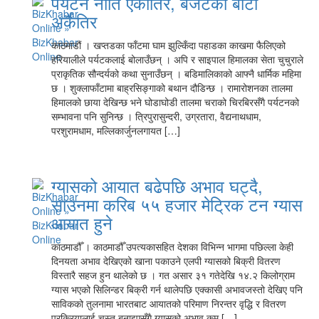
पर्यटन नीति एकातिर, बजेटको बाटो
अर्कैतिर
काठमाडौं । खप्तडका फाँटमा घाम झुल्किँदा पहाडका काखमा फैलिएको
हरियालीले पर्यटकलाई बोलाउँछन् । अपि र साइपाल हिमालका सेता चुचुराले
प्राकृतिक सौन्दर्यको कथा सुनाउँछन् । बडिमालिकाको आफ्नै धार्मिक महिमा
छ । शुक्लाफाँटामा बाह्रसिङ्गाको बथान दौडिन्छ । रामारोशनका तालमा
हिमालको छाया देखिन्छ भने घोडाघोडी तालमा चराको चिरबिरसँगै पर्यटनको
सम्भावना पनि सुनिन्छ । त्रिपुरासुन्दरी, उग्रतारा, वैद्यनाथधाम,
परशुरामधाम, मल्लिकार्जुनलगायत […]
ग्यासको आयात बढेपछि अभाव घट्दै,
साउनमा करिब ५५ हजार मेट्रिक टन ग्यास
आयात हुने
काठमाडौँ । काठमाडौँ उपत्यकासहित देशका विभिन्न भागमा पछिल्ला केही
दिनयता अभाव देखिएको खाना पकाउने एलपी ग्यासको बिक्री वितरण
विस्तारै सहज हुन थालेको छ । गत असार ३१ गतेदेखि १४.२ किलोग्राम
ग्यास भएको सिलिन्डर बिक्री गर्न थालेपछि एक्कासी अभावजस्तो देखिए पनि
साविकको तुलनामा भारतबाट आयातको परिमाण निरन्तर वृद्धि र वितरण
प्रक्रियालाई चुस्त बनाइएसँगै ग्यासको अभाव कम […]