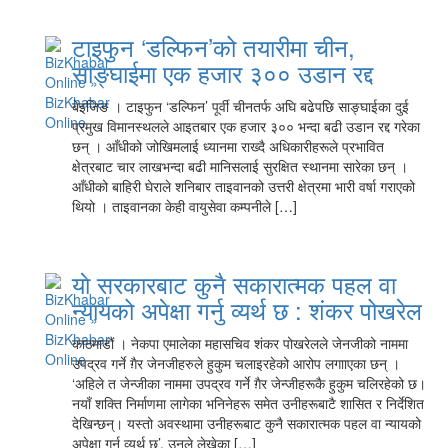
टाइफुन ‘डल्फिन’को तयारीमा चीन,
साङ्घाईमा एक हजार ३०० उडान रद्द
बेइजिङ । टाइफुन ‘डल्फिन’ पूर्वी चीनतर्फ अघि बढेपछि साङ्घाईका दुई
प्रमुख विमानस्थलले आइतबार एक हजार ३०० भन्दा बढी उडान रद्द गरेका
छन् । आँधीको जोखिमलाई ध्यानमा राख्दै अधिकारीहरूले प्रभावित
क्षेत्रबाट चार लाखभन्दा बढी मानिसलाई सुरक्षित स्थानमा सारेका छन् ।
आँधीको बाहिरी घेराले शनिबार ताइवानको उत्तरी क्षेत्रमा भारी वर्षा गराएको
थियो । ताइवानका केही वायुसेवा कम्पनीले […]
याे सरकारबाट कुनै सकारात्मक पहल वा
न्यायको अपेक्षा गर्नु व्यर्थ छ : शंकर पोखरेल
काठमाडौं । नेकपा एमालेका महासचिव शंकर पोखरेलले जेनजीको नाममा
उपद्रव गर्ने ग़ैर जेनजीहरुले हुकुम चलाइरहेको आरोप लगााएका छन् ।
‘अहिले त जेन्जीका नाममा उपद्रव गर्ने ग़ैर जेन्जीहरूकै हुकुम चलिरहेको छ।
नयाँ शक्ति निर्माणमा लागेका भनिनेहरू समेत उनीहरूबाटै शासित र निर्देशित
देखिन्छन्। यस्तो अवस्थामा उनीहरूबाट कुनै सकारात्मक पहल वा न्यायको
अपेक्षा गर्नु व्यर्थ छ’, उनले लेखेका […]