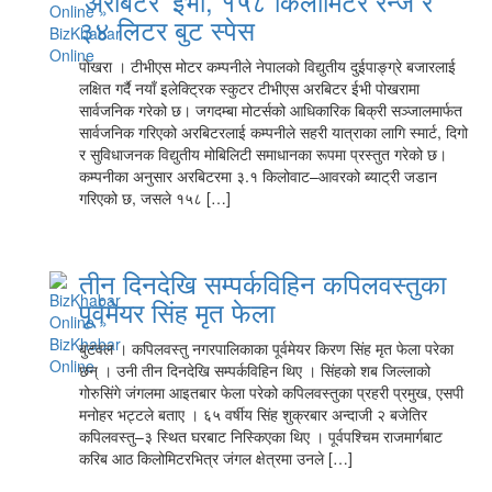
‘अरबिटर’ ईभी, १५८ किलोमिटर रेन्ज र
३४ लिटर बुट स्पेस
पोखरा । टीभीएस मोटर कम्पनीले नेपालको विद्युतीय दुईपाङ्ग्रे बजारलाई
लक्षित गर्दै नयाँ इलेक्ट्रिक स्कुटर टीभीएस अरबिटर ईभी पोखरामा
सार्वजनिक गरेको छ। जगदम्बा मोटर्सको आधिकारिक बिक्री सञ्जालमार्फत
सार्वजनिक गरिएको अरबिटरलाई कम्पनीले सहरी यात्राका लागि स्मार्ट, दिगो
र सुविधाजनक विद्युतीय मोबिलिटी समाधानका रूपमा प्रस्तुत गरेको छ।
कम्पनीका अनुसार अरबिटरमा ३.१ किलोवाट–आवरको ब्याट्री जडान
गरिएको छ, जसले १५८ […]
तीन दिनदेखि सम्पर्कविहिन कपिलवस्तुका
पूर्वमेयर सिंह मृत फेला
बुटवल । कपिलवस्तु नगरपालिकाका पूर्वमेयर किरण सिंह मृत फेला परेका
छन् । उनी तीन दिनदेखि सम्पर्कविहिन थिए । सिंहको शब जिल्लाको
गोरुसिंगे जंगलमा आइतबार फेला परेको कपिलवस्तुका प्रहरी प्रमुख, एसपी
मनोहर भट्टले बताए । ६५ वर्षीय सिंह शुक्रबार अन्दाजी २ बजेतिर
कपिलवस्तु–३ स्थित घरबाट निस्किएका थिए । पूर्वपश्चिम राजमार्गबाट
करिब आठ किलोमिटरभित्र जंगल क्षेत्रमा उनले […]