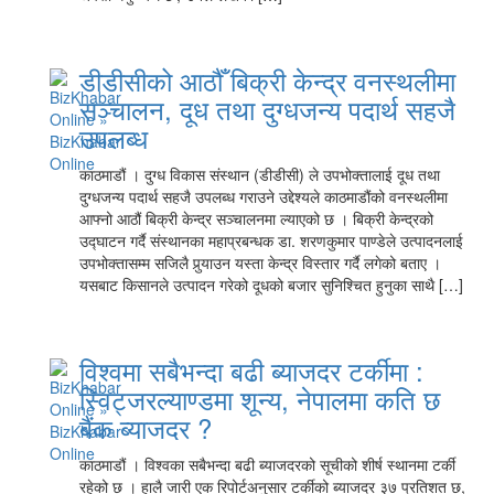
डीडीसीको आठौँ बिक्री केन्द्र वनस्थलीमा
सञ्चालन, दूध तथा दुग्धजन्य पदार्थ सहजै
उपलब्ध
काठमाडौं । दुग्ध विकास संस्थान (डीडीसी) ले उपभोक्तालाई दूध तथा
दुग्धजन्य पदार्थ सहजै उपलब्ध गराउने उद्देश्यले काठमाडौंको वनस्थलीमा
आफ्नो आठौं बिक्री केन्द्र सञ्चालनमा ल्याएको छ । बिक्री केन्द्रको
उद्घाटन गर्दै संस्थानका महाप्रबन्धक डा. शरणकुमार पाण्डेले उत्पादनलाई
उपभोक्तासम्म सजिलै पुर्‍याउन यस्ता केन्द्र विस्तार गर्दै लगेको बताए ।
यसबाट किसानले उत्पादन गरेको दूधको बजार सुनिश्चित हुनुका साथै […]
विश्वमा सबैभन्दा बढी ब्याजदर टर्कीमा :
स्विट्जरल्याण्डमा शून्य, नेपालमा कति छ
बैंक ब्याजदर ?
काठमाडौं । विश्वका सबैभन्दा बढी ब्याजदरको सूचीको शीर्ष स्थानमा टर्की
रहेको छ । हालै जारी एक रिपोर्टअनुसार टर्कीको ब्याजदर ३७ प्रतिशत छ,