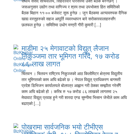
संघीय संसद सचिवालय, सिंहदरवार परिसरमा उक्त बैठक बस्नेछन् ।
जसअनुसार उद्योग तथा वाणिज्य र श्रम तथा उपभोक्ता हित समितिको
बैठक बिहान ११ः०० बजेवाट सुरू हुनेछ । जुन बैठकमा अत्यावश्यक दैनिक
खाद्य वस्तुहरुको सहज आपूर्ति व्यवस्थापन बारे सरोकारवालाहरुसँग
छलफल हुनेछ । समितिमा उधोग मन्त्री गौरी कुमारी […]
माडीमा २५ मेगावाटको विद्युत् लैजान
निकुञ्जमा तार भूमिगत गरिँदै, १७ करोड
८६ लाख लागत
चितवन । चितवन राष्ट्रिय निकुञ्जको आठ किलोमिटर क्षेत्रमा विद्युतीय
तार भूमिगतको काम अघि बढेको छ । नेपाल विद्युत् प्राधिकरण बागमती
प्रदेश डिभिजन कार्यालयले बोलपत्र आह्वान गरी ठेक्का सम्झौता गरेसँगै
काम अघि बढेको हो । करिब रु १७ करोड ८६ लाखको लागतमा २५
मेघावाट विद्युत् प्रवाह हुने गरी शारदा एण्ड सुम्नीमा भिसान जेभीले काम अघि
बढाएको […]
पोखरामा सार्वजनिक भयो टीभीएस