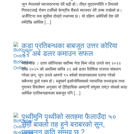
जुन नेपालको ब्याजदरभन्दा धेरै बढी हो। तीव्र मुद्रास्फीति र लिराको
गिरावटलाई रोक्न टर्कीको केन्द्रीय बैंकले ब्याजदर धेरै उच्च राखेको छ।
अर्जेन्टिना यस सूचीमा दोस्रो स्थानमा छ। यो दक्षिण अमेरिकी देश धेरै
वर्षदेखि आर्थिक […]
कडा प्रतिबन्धका बाबजुत उत्तर कोरिया
२२ अर्ब डलर कमाउन सफल
प्योङयाङ । उत्तर कोरियाका सर्वोच्च नेता किम जोङ उनले सन् २०२२
देखि २०२५ को अवधिमा करिब २२ अर्ब डलर वैदेशिक राजस्व संकलन
गरेका छन्, जुन उनले आफ्नो १५ वर्षको शासनकालमा प्राप्त गरेको
सबैभन्दा ठूलो रकम हो। ब्लूमबर्ग इकोनोमिक्सको व्यापारिक तथ्याङ्क तथा
गुप्तचर विश्लेषण अनुसार यो ऐतिहासिक आम्दानी संयुक्त राष्ट्र संघको कडा
आर्थिक प्रतिबन्धहरूका बाबजुद पनि […]
पृथ्वीमुनि पृथ्वीको सतहमा फैलाउँदा ५०
सेमी बाक्लो तह हुने बराबरको सुन,
उत्खनन कति सम्भव छ ?