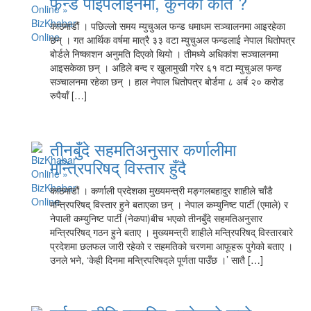
फन्ड पाइपलाइनमा, कुनको कति ?
काठमाडौं । पछिल्लो समय म्युचुअल फन्ड धमाधम सञ्चालनमा आइरहेका
छन् । गत आर्थिक वर्षमा मात्रै ३३ वटा म्युचुअल फन्डलाई नेपाल धितोपत्र
बोर्डले निष्काशन अनुमति दिएको थियो । तीमध्ये अधिकांश सञ्चालनमा
आइसकेका छन् । अहिले बन्द र खुलामुखी गरेर ६१ वटा म्युचुअल फन्ड
सञ्चालनमा रहेका छन् । हाल नेपाल धितोपत्र बोर्डमा ८ अर्ब २० करोड
रुपैयाँ […]
तीनबुँदे सहमतिअनुसार कर्णालीमा
मन्त्रिपरिषद् विस्तार हुँदै
काठमाडौं । कर्णाली प्रदेशका मुख्यमन्त्री मङ्गलबहादुर शाहीले चाँडै
मन्त्रिपरिषद् विस्तार हुने बताएका छन् । नेपाल कम्युनिष्ट पार्टी (एमाले) र
नेपाली कम्युनिष्ट पार्टी (नेकपा)बीच भएको तीनबुँदे सहमतिअनुसार
मन्त्रिपरिषद् गठन हुने बताए । मुख्यमन्त्री शाहीले मन्त्रिपरिषद् विस्तारबारे
प्रदेशमा छलफल जारी रहेको र सहमतिको चरणमा आफूहरू पुगेको बताए ।
उनले भने, ‘केही दिनमा मन्त्रिपरिषद्ले पूर्णता पाउँछ ।’ सातै […]