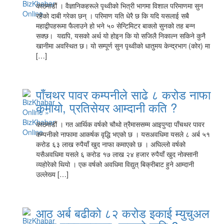
काठमाडौं । वैज्ञानिकहरूले पृथ्वीको भित्री भागमा विशाल परिमाणमा सुन
रहेको दाबी गरेका छन् । परिमाण यति धेरै छ कि यदि यसलाई सबै
महाद्वीपहरूमा फैलाउने हो भने ५० सेन्टिमिटर बाक्लो सुनको तह बन्न
सक्छ। यद्यपि, यसको अर्थ यो होइन कि यो सजिलै निकाल्न सकिने कुनै
खानीमा अवस्थित छ। यो सम्पूर्ण सुन पृथ्वीको धातुमय केन्द्रभाग (कोर) मा
[…]
पाँचथर पावर कम्पनीले साढे ८ करोड नाफा
कमायो, प्रतिसेयर आम्दानी कति ?
काठमाडौं । गत आर्थिक वर्षको चौथो त्रैमाससम्म आइपुग्दा पाँचथर पावर
कम्पनीको नाफामा आकर्षक वृद्धि भएको छ । यसअवधिमा यसले ८ अर्ब ५१
करोड ६३ लाख रुपैयाँ खुद नाफा कमाएको छ । अघिल्लो वर्षको
यसैअवधिमा यसले ६ करोड १७ लाख २४ हजार रुपैयाँ खुद नोक्सानी
व्यहोरेको थियो । एक वर्षको अवधिमा विद्युत् बिक्रीबाट हुने आम्दानी
उल्लेख्य […]
आठ अर्ब बढीको ८२ करोड इकाई म्युचुअल