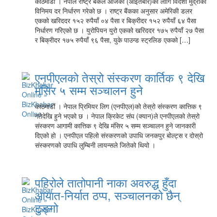
काठमाडौँ । नेपाल राष्ट्र बैंकले आजका (आइतबार)का लागि विदेशी मुद्राको
विनिमय दर निर्धारण गरेको छ । राष्ट्र बैंकका अनुसार अमेरिकी डलर
एकको खरिददर १५२ रुपैयाँ ०४ पैसा र बिक्रीदर १५२ रुपैयाँ ६४ पैसा
निर्धारण गरिएको छ । युरोपियन युरो एकको खरिददर १७५ रुपैयाँ २७ पैसा
र बिक्रीदर १७५ रुपैयाँ ९६ पैसा, युके पाउन्ड स्ट्रलिङ एकको […]
एनपीएलको तेस्रो संस्करण कार्तिक ९ देखि
मंसिर ५ सम्म सञ्चालन हुने
काठमाडौं । नेपाल प्रिमियर लिग (एनपीएल)को तेस्रो संस्करण कात्तिक ९
गतेदेखि हुने भएको छ । नेपाल क्रिकेट संघ (क्यान)ले एनपीएलको तेस्रो
संस्करण आगामी कात्तिक ९ देखि मंसिर ५ सम्म सञ्चालन हुने जानकारी
दिएको हो । एनपीएल पहिलो संस्करणको उपाधि जनकपुर बोल्ट्स र दोस्रो
संस्करणको उपाधि लुम्बिनी लायन्सले जितेको थियो ।
पहिरोले तातोपानी नाका अवरुद्ध हुँदा
आयात-निर्यात ठप्प, सञ्चालनको छैन्
टुङ्गो