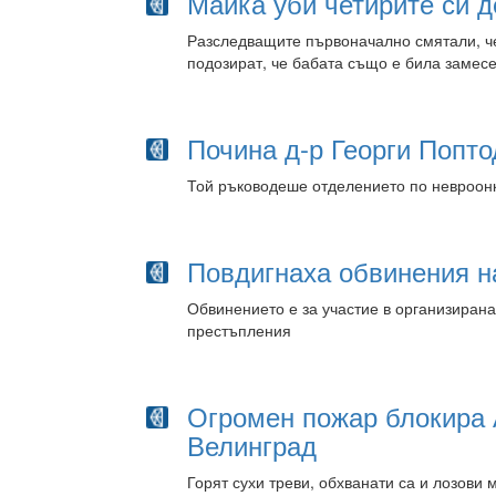
Майка уби четирите си д
Разследващите първоначално смятали, че 
подозират, че бабата също е била замес
Почина д-р Георги Попт
Той ръководеше отделението по невроон
Повдигнаха обвинения н
Обвинението е за участие в организирана
престъпления
Огромен пожар блокира 
Велинград
Горят сухи треви, обхванати са и лозови 