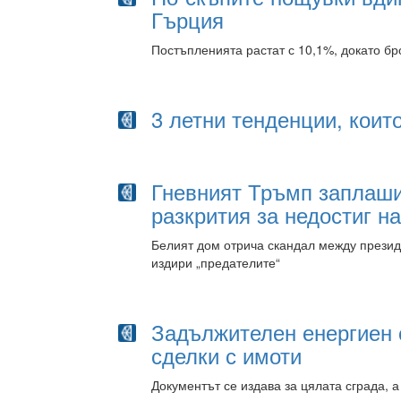
Гърция
Постъпленията растат с 10,1%, докато бр
3 летни тенденции, коит
Гневният Тръмп заплаши
разкрития за недостиг на
Белият дом отрича скандал между презид
издири „предателите“
Задължителен енергиен 
сделки с имоти
Документът се издава за цялата сграда, 