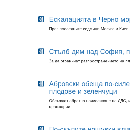
Ескалацията в Черно мо
През последните седмици Москва и Киев
Стълб дим над София, п
За да ограничат разпространението на пл
Абровски обеща по-силе
плодове и зеленчуци
Обсъждат обратно начисляване на ДДС, м
оранжерии
По-скъпите нощувки вдиг