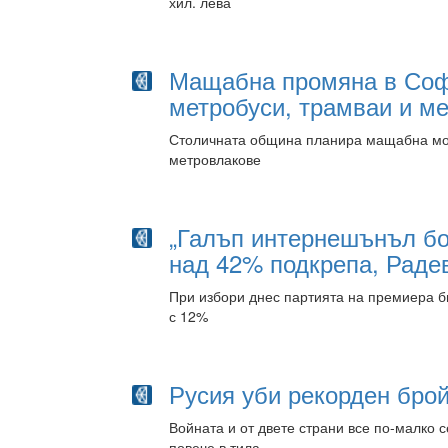
хил. лева
Мащабна промяна в Софи
метробуси, трамваи и ме
Столичната община планира мащабна мод
метровлакове
„Галъп интернешънъл бо
над 42% подкрепа, Радев
При избори днес партията на премиера б
с 12%
Русия уби рекорден брой
Войната и от двете страни все по-малко с
повече в тила