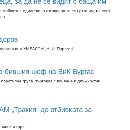
еца, за да не се видят с баща им
майката е единствено отговорна за смъртта им, но сега
ена
14:16 06.08.2026
одоров
кология към УМБАЛСМ „Н. И. Пирогов“
13:30 06.08.2026
а бившия шеф на ВиК-Бургас
 престъпна група, търговия с влияние и длъжностни
13:30 06.08.2026
АМ „Тракия“ до отбивката за
масиви и гори