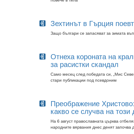
Зехтинът в Гърция поев
Защо българи се запасяват за зимата въ
Отнеха короната на крал
за расистки скандал
Само месец след победата си, „Мис Сев
стари публикации под псевдоним
Преображение Христово:
какво се случва на този 
На 6 август православната църква отбеля
народните вярвания днес денят започва д