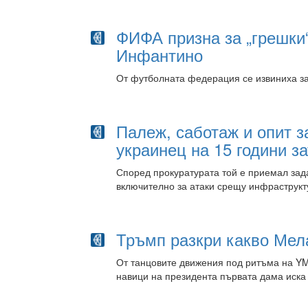
ФИФА призна за „грешки“
Инфантино
От футболната федерация се извиниха за
Палеж, саботаж и опит з
украинец на 15 години з
Според прокуратурата той е приемал за
включително за атаки срещу инфраструк
Тръмп разкри какво Мел
От танцовите движения под ритъма на YM
навици на президента първата дама иска