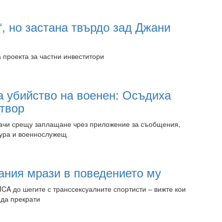
05:00 06.08.2026
, но застана твърдо зад Джани
 проекта за частни инвеститори
05:00 06.08.2026
а убийство на военен: Осъдиха
атвор
дачи срещу заплащане чрез приложение за съобщения,
тура и военнослужещ
05:00 06.08.2026
ания мрази в поведението му
CA до шегите с транссексуалните спортисти – вижте кои
 да прекрати
05:00 06.08.2026