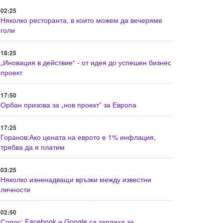
02:25
Няколко ресторанта, в които можем да вечеряме
голи
18:25
„Иновация в действие“ - от идея до успешен бизнес
проект
17:50
Орбан призова за „нов проект” за Европа
17:25
Горанов:Ако цената на еврото е 1% инфлация,
трябва да я платим
03:25
Няколко изненадващи връзки между известни
личности
02:50
Сорос: Facebook и Google са заплаха за