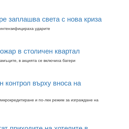
13:30 06.08.2026
ре заплашва света с нова криза
 интензифицираха ударите
13:30 06.08.2026
ожар в столичен квартал
амъците, в акцията се включиха багери
13:30 06.08.2026
н контрол върху вноса на
икрокредитиране и по-лек режим за изграждане на
10:45 06.08.2026
ат приходите на хотелите в