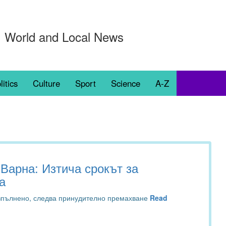
World and Local News
litics
Culture
Sport
Science
A-Z
Варна: Изтича срокът за
а
изпълнено, следва принудително премахване
Read
04:45 06.06.2026