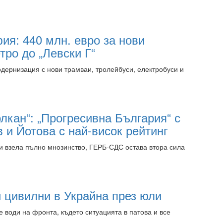
10:45 06.08.2026
я: 440 млн. евро за нови
тро до „Левски Г“
ернизация с нови трамваи, тролейбуси, електробуси и
09:15 06.08.2026
лкан“: „Прогресивна България“ с
 и Йотова с най-висок рейтинг
и взела пълно мнозинство, ГЕРБ-СДС остава втора сила
09:15 06.08.2026
 цивилни в Украйна през юли
е води на фронта, където ситуацията в патова и все