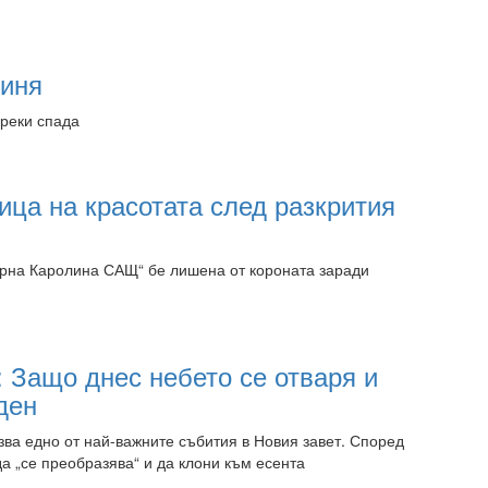
09:15 06.08.2026
тиня
преки спада
09:15 06.08.2026
ица на красотата след разкрития
ерна Каролина САЩ“ бе лишена от короната заради
09:15 06.08.2026
 Защо днес небето се отваря и
ден
зва едно от най-важните събития в Новия завет. Според
а „се преобразява“ и да клони към есента