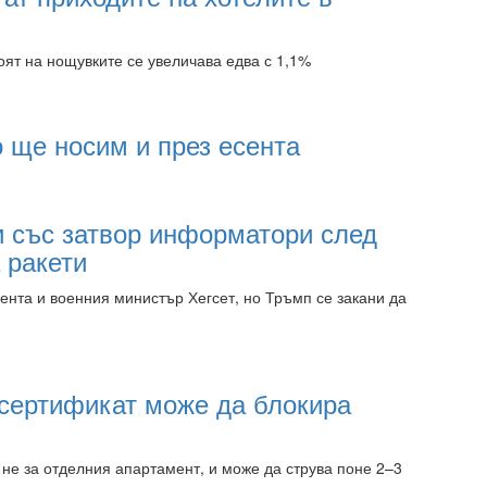
оят на нощувките се увеличава едва с 1,1%
10:45 06.08.2026
о ще носим и през есента
10:45 06.08.2026
 със затвор информатори след
 ракети
ента и военния министър Хегсет, но Тръмп се закани да
10:45 06.08.2026
сертификат може да блокира
а не за отделния апартамент, и може да струва поне 2–3