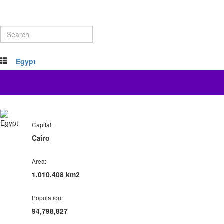
Egypt
Capital:
Cairo
Area:
1,010,408 km2
Population:
94,798,827