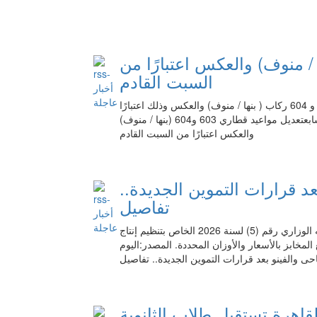
عيد قطاري 603 و604 (بنها / منوف) والعكس اعتبارًا من
السبت القادم
أعلنت الهيئة القومية لسكك حديد مصر تعديل مواعيد قطاري 603 و 604 ركاب ( بنها / منوف) والعكس وذلك اعتبارًا
من يوم السبت الموافق 8 أغسطس 2026 ، المصدر:اليوم السابعتعديل مواعيد قطاري 603 و604 (بنها / منوف)
والعكس اعتبارًا من السبت القادم
د قرارات التموين الجديدة..
تفاصيل
أكدت وزارة التموين والتجارة الداخلية استمرار تطبيق التوجيه الوزاري رقم (5) لسنة 2026 الخاص بتنظيم إنتاج
المخابز بالأسعار والأوزان المحددة. المصدر:اليوم
حى والفينو بعد قرارات التموين الجديدة.. تفاصيل
سة القاهرة تستقبل طلاب الثانوية