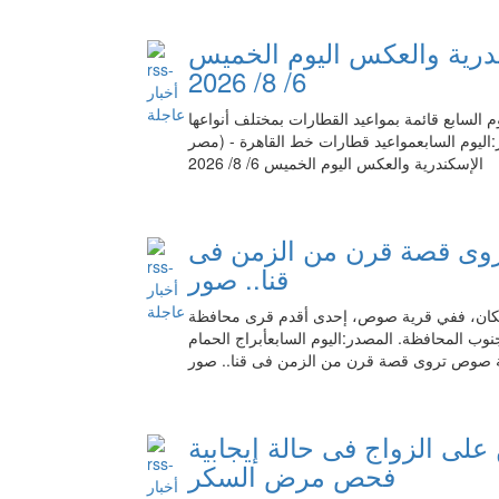
درية والعكس اليوم الخميس
6/ 8/ 2026
 قائمة بمواعيد القطارات بمختلف أنواعها (تالجو، VIP، إسباني مطور، فرنساوى، ثالثة مكيفة، وتحيا
مصر) لخدمة المسافرين على خط القاهرة الإسكندرية. المصدر:اليوم السابعمواعيد قطارات خط القاهرة -
الإسكندرية والعكس اليوم الخميس 6/ 8/ 2026
تروى قصة قرن من الزمن فى
قنا.. صور
لمكان، ففي قرية صوص، إحدى أقدم قرى محافظة
جنوب المحافظة. المصدر:اليوم السابعأبراج الحمام
رية صوص تروى قصة قرن من الزمن فى قنا.. صور
على الزواج فى حالة إيجابية
فحص مرض السكر