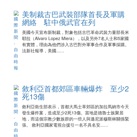
美制裁古巴武裝部隊首長及軍購
網絡 駐中俄武官在列
美國今天宣布新制裁，對象包括古巴革命武裝力量部長米
耶拉（Alvaro Lopez Miera），以及另外7名人士和5家國
有實體，理由為他們涉入古巴對外軍事合作及軍事採購。
法新社報導，美國...…
敘利亞首都郊區車輛爆炸 至少2
死13傷
敘利亞衛生部表示，首都大馬士革郊區的加拉馬納市今天
發生爆炸案，造成至少2死13傷。當地是德魯士族聚居
地，而這個宗教少數族群的一些人與遜尼派穆斯林關係緊
張。 敘利亞國家電視台援引一名不具名安...…