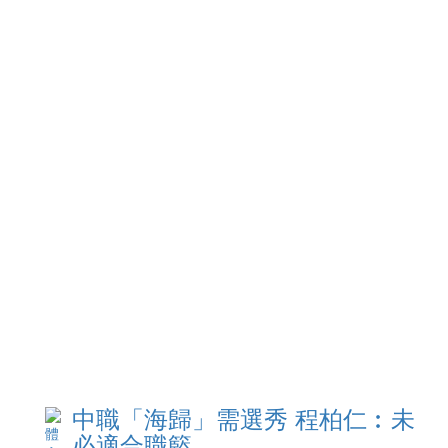
中職「海歸」需選秀 程柏仁︰未
必適合職籃