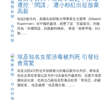
遭控「間諜」 遭小粉紅出征放棄
高薪
短短2個月內，美國名校耶魯大學畢業生古愛華（Edward
Kuperman）在中國的處境，經歷了從「官媒寵兒」到被
控為「外國間諜」的戲劇性轉折。 香港「南華早報」6日
報...…
埃及知名女星涉毒被判死 引發社
會震驚
埃及法院4日對近年規模最大的毒品案作出判決，將埃及
知名女星哈里發以及另外12名被告判處死刑。此案不僅震
撼埃及社會，也再次凸顯埃及對毒品犯罪「零容忍」的嚴
厲政策。 埃及媒體「埃及獨立報」...…