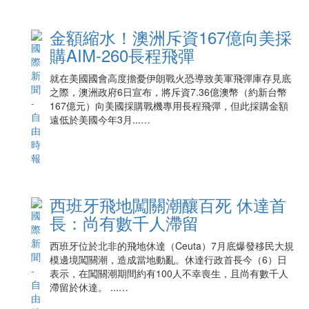
金額縮水！澳洲斥資167億向美採
購AIM-260長程飛彈
就在美國國會高度擔憂伊朗戰火恐導致美軍飛彈庫存見底
之際，澳洲政府6日宣布，將斥資7.36億澳幣（約新台幣
167億元）向美國採購戰機專用長程飛彈，但此採購金額
遠低於美國今年3月...…
西班牙飛地闖關潮釀百死 休達首
長：尚有數千人滯留
西班牙位於北非的飛地休達（Ceuta）7月底爆發移民大規
模邊境闖關潮，造成當地動亂。休達行政首長今（6）日
表示，在闖關潮期間約有100人不幸喪生，且尚有數千人
滯留於休達。 ...…