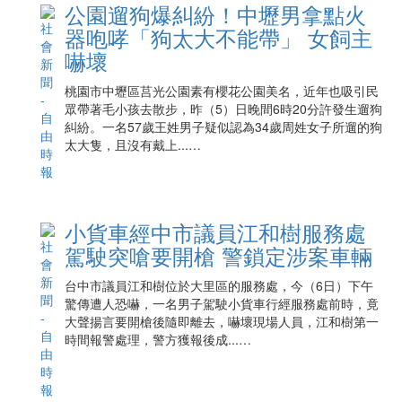
公園遛狗爆糾紛！中壢男拿點火
器咆哮「狗太大不能帶」 女飼主
嚇壞
桃園市中壢區莒光公園素有櫻花公園美名，近年也吸引民
眾帶著毛小孩去散步，昨（5）日晚間6時20分許發生遛狗
糾紛。一名57歲王姓男子疑似認為34歲周姓女子所遛的狗
太大隻，且沒有戴上...…
小貨車經中市議員江和樹服務處
駕駛突嗆要開槍 警鎖定涉案車輛
台中市議員江和樹位於大里區的服務處，今（6日）下午
驚傳遭人恐嚇，一名男子駕駛小貨車行經服務處前時，竟
大聲揚言要開槍後隨即離去，嚇壞現場人員，江和樹第一
時間報警處理，警方獲報後成...…