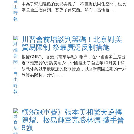
本為了幫助離婚的女兒與孫子，不僅提供同住空間，也長
期負擔生活開銷、替孫子買東西。然而，當他發...…
川習會前增談判籌碼！北京對美
貿易限制 祭最廣泛反制措施
根據CNBC、香港《南華早報》報導，在中國國家主席習
近平預定於9月訪美前夕，中國推出了自去年10月美中貿
易戰休兵以來最廣泛的反制措施，以回擊美國近期的一系
列貿易限制。分析...…
橫濱冠軍賽》張本美和驚天逆轉
陳熠、松島輝空完勝林德 攜手晉
8強