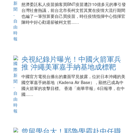
慈濟委託私人疫苗掮客買BNT疫苗遭詐10億多元的事引發
台灣社會熱議，前台北市長柯文哲其實在疫情大流行期間
也編了一筆預算要自己買疫苗，時任疫情指揮中心指揮官
陳時中好心勸退卻被柯文哲...…
央視紀錄片曝光！中國火箭軍兵
推 沖繩美軍嘉手納基地成標靶
中國官方電視台播出的畫面罕見披露，位於日本沖繩的美
國空軍嘉手納基地（Kadena Air Base），顯然已成為中
國火箭軍的攻擊目標。 香港「南華早報」6日報導，在中
國...…
曾留學台大！耶魯學霸赴中任職