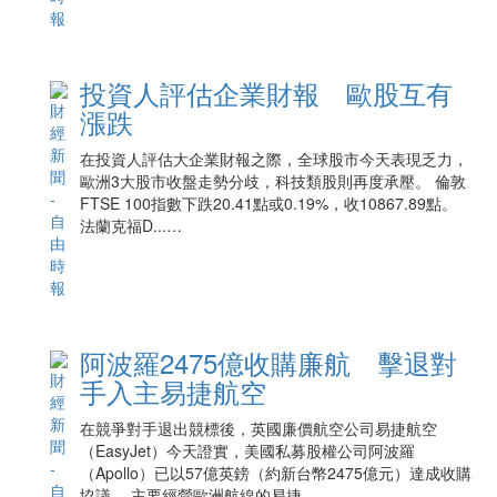
投資人評估企業財報 歐股互有
漲跌
在投資人評估大企業財報之際，全球股市今天表現乏力，
歐洲3大股市收盤走勢分歧，科技類股則再度承壓。 倫敦
FTSE 100指數下跌20.41點或0.19%，收10867.89點。
法蘭克福D...…
阿波羅2475億收購廉航 擊退對
手入主易捷航空
在競爭對手退出競標後，英國廉價航空公司易捷航空
（EasyJet）今天證實，美國私募股權公司阿波羅
（Apollo）已以57億英鎊（約新台幣2475億元）達成收購
協議。 主要經營歐洲航線的易捷...…