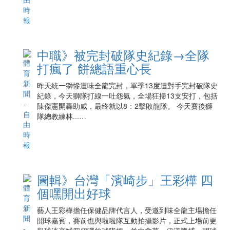
中職》被完封破隊史紀錄→全隊
打瘋了 餅總語重心長
昨天統一獅慘遭味全龍完封，單季13度遭對手完封破隊史
紀錄，今天獅隊打線一吐怨氣，全場狂掃13支安打，包括
陳傑憲開轟助威，最終就以8：2擊敗龍隊。 今天賽後獅
隊總教練林...…
圖輯》台灣「濱崎步」王彩樺 四
個嘿開出好球
藝人王彩樺擔任保健品牌代言人，受邀到味全龍主場擔任
開球嘉賓，賽前也與啦啦隊互動拍攝影片，正式上場前更