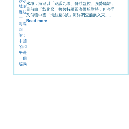
水域，海巡以「巡護九號」併航監控、強勢驅離，
目前由「彰化艦」接替持續跟海警船對峙，但今早
又偵獲中國「海絲路6號」海洋調查船航入東...…
Read more