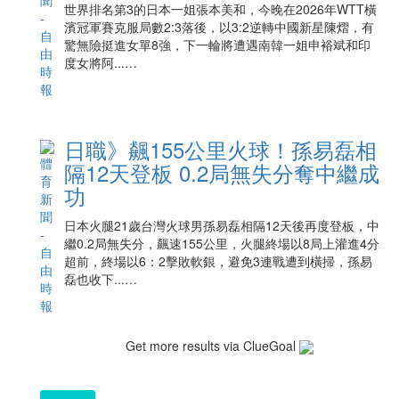
世界排名第3的日本一姐張本美和，今晚在2026年WTT橫
濱冠軍賽克服局數2:3落後，以3:2逆轉中國新星陳熠，有
驚無險挺進女單8強，下一輪將遭遇南韓一姐申裕斌和印
度女將阿...…
日職》飆155公里火球！孫易磊相
隔12天登板 0.2局無失分奪中繼成
功
日本火腿21歲台灣火球男孫易磊相隔12天後再度登板，中
繼0.2局無失分，飆速155公里，火腿終場以8局上灌進4分
超前，終場以6：2擊敗軟銀，避免3連戰遭到橫掃，孫易
磊也收下...…
Get more results via ClueGoal