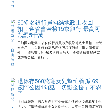
60多名銀行員勾結地政士收回
扣！金管會金檢15家銀行 最高可
裁罰5千萬
日前國內驚爆60多位銀行行員涉及收取地政士回扣，金管
會表示，共有銀行15家已經依照程序通報「重大偶發事
件」；據調查，約 60多名行員涉入，金管會檢查局已完
成專案金檢。銀行...…
退休存560萬寵女兒幫忙養孫 69
歲阿公因1句話「切斷金援」不忍
了
〔財經頻道／綜合報導〕不少長輩即使退休後僅靠年金生
活，仍習慣持續資助子女與孫子女。日本一名69歲老翁原