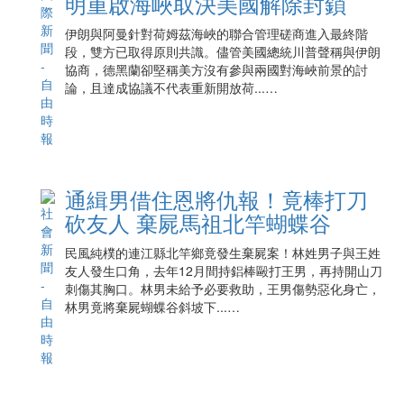
明重啟海峽取決美國解除封鎖
伊朗與阿曼針對荷姆茲海峽的聯合管理磋商進入最終階
段，雙方已取得原則共識。儘管美國總統川普聲稱與伊朗
協商，德黑蘭卻堅稱美方沒有參與兩國對海峽前景的討
論，且達成協議不代表重新開放荷...…
通緝男借住恩將仇報！竟棒打刀
砍友人 棄屍馬祖北竿蝴蝶谷
民風純樸的連江縣北竿鄉竟發生棄屍案！林姓男子與王姓
友人發生口角，去年12月間持鋁棒毆打王男，再持開山刀
刺傷其胸口。林男未給予必要救助，王男傷勢惡化身亡，
林男竟將棄屍蝴蝶谷斜坡下...…