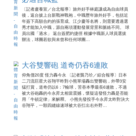
〔記者盧養宣／台北報導〕旅外好手林庭謙成為自由球員
後，返台披上台新戰神戰袍，中職歷年旅外好手，包括近
年簽下高額合約的張育成、江少慶等名將，則需要透過選
秀才能加入中職，源自兩項運動發展背景和脈絡不同。 球
員出國「過水」 返台簽肥約捷徑 根據中職新人球員選拔
辦法，球團若欲與未曾和任何球團…
大谷雙響砲 道奇仍吞6連敗
仰角僅20度 怪力轟今永 〔記者龔乃玠／綜合報導〕日本
二刀流巨星大谷翔平昨對小熊單場轟出雙響砲，外帶3安
猛打賞，道奇仍以6：7輸球，苦吞本季最長6連敗，不過
被大谷砲轟的今永昇太相當震撼，懷疑這發怪力轟是否能
用「牛頓定律」來解釋。 小熊先發投手今永昇太昨對決大
谷翔平，一顆四縫線速球被大谷扛出右外野…