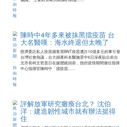
陳時中4年多來被抹黑擋疫苗 台
大名醫嘆：海水終退但太晚了
慈濟委託私人疫苗掮客買BNT疫苗遭詐10億多元的事引發
台灣社會熱議，台大婦產科名醫施景中6日深夜貼出前台
北市長柯文哲昔日在媒體鏡頭前，指控疫情期間擔任指揮
中心指揮官陳時中「擋疫苗...…
評解放軍研究癱瘓台北？ 沈伯
洋：建造韌性城市就有辦法挺得
住