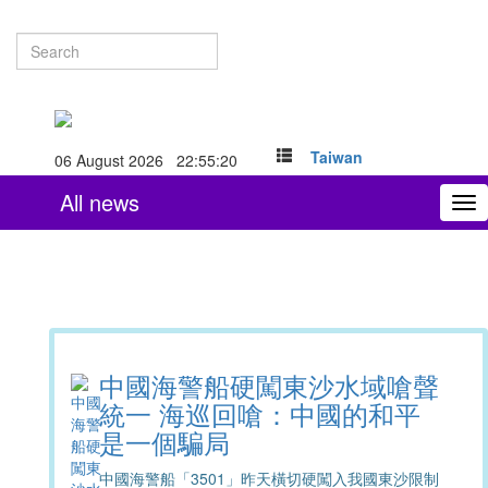
Taiwan
06 August 2026 22:55:21
All news
To
nav
中國海警船硬闖東沙水域嗆聲
統一 海巡回嗆：中國的和平
是一個騙局
中國海警船「3501」昨天橫切硬闖入我國東沙限制