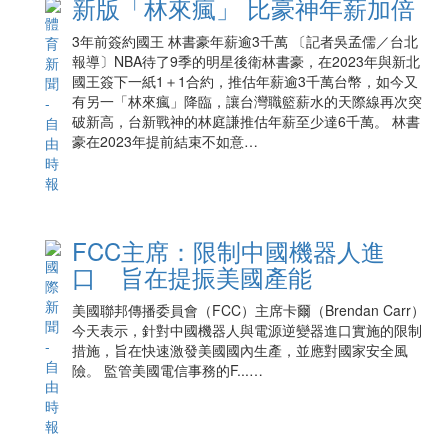
新版「林來瘋」 比豪神年薪加倍
3年前簽約國王 林書豪年薪逾3千萬 〔記者吳孟儒／台北
報導〕NBA待了9季的明星後衛林書豪，在2023年與新北
國王簽下一紙1＋1合約，推估年薪逾3千萬台幣，如今又
有另一「林來瘋」降臨，讓台灣職籃薪水的天際線再次突
破新高，台新戰神的林庭謙推估年薪至少達6千萬。 林書
豪在2023年提前結束不如意…
FCC主席：限制中國機器人進
口 旨在提振美國產能
美國聯邦傳播委員會（FCC）主席卡爾（Brendan Carr）
今天表示，針對中國機器人與電源逆變器進口實施的限制
措施，旨在快速激發美國國內生產，並應對國家安全風
險。 監管美國電信事務的F...…