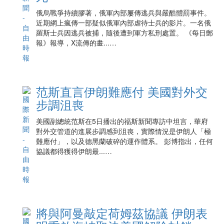
俄烏戰爭持續膠著，俄軍內部屢傳逃兵與嚴酷體罰事件。
近期網上瘋傳一部疑似俄軍內部虐待士兵的影片。一名俄
羅斯士兵因逃兵被捕，隨後遭到軍方私刑處置。 《每日郵
報》報導，X流傳的畫...…
范斯直言伊朗難應付 美國對外交
步調沮喪
美國副總統范斯在5日播出的福斯新聞專訪中坦言，華府
對外交管道的進展步調感到沮喪，實際情況是伊朗人「極
難應付」，以及德黑蘭破碎的運作體系。 彭博指出，任何
協議都得獲得伊朗最...…
將與阿曼敲定荷姆茲協議 伊朗表