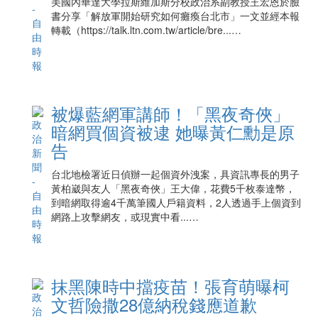
美國內華達大學拉斯維加斯分校政治系副教授王宏恩於臉
書分享「解放軍開始研究如何癱瘓台北市」一文並經本報
轉載（https://talk.ltn.com.tw/article/bre...…
被爆藍網軍講師！「黑夜奇俠」
暗網買個資被逮 她曝黃仁勳是原
告
台北地檢署近日偵辦一起個資外洩案，具資訊專長的男子
黃柏崴與友人「黑夜奇俠」王大偉，花費5千枚泰達幣，
到暗網取得逾4千萬筆國人戶籍資料，2人透過手上個資到
網路上攻擊網友，或現實中看...…
抹黑陳時中擋疫苗！張育萌曝柯
文哲險撒28億納稅錢應道歉