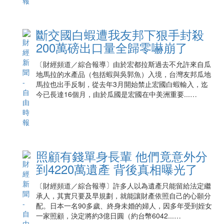
斷交國白蝦遭我友邦下狠手封殺
200萬磅出口量全歸零嚇崩了
〔財經頻道／綜合報導〕由於宏都拉斯過去不允許來自瓜
地馬拉的水產品（包括蝦與吳郭魚）入境，台灣友邦瓜地
馬拉也出手反制，從去年3月開始禁止宏國白蝦輸入，迄
今已長達16個月，由於瓜國是宏國在中美洲重要...…
照顧有錢單身長輩 他們竟意外分
到4220萬遺產 背後真相曝光了
〔財經頻道／綜合報導〕許多人以為遺產只能留給法定繼
承人，其實只要及早規劃，就能讓財產依照自己的心願分
配。日本一名90多歲、終身未婚的婦人，因多年受到姪女
一家照顧，決定將約3億日圓（約台幣6042...…