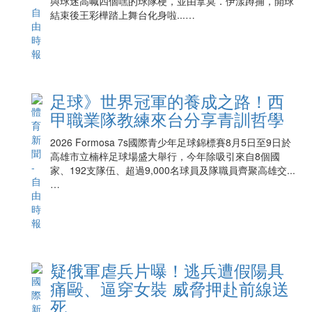
與球迷高喊四個嘿的球隊梗，並由拿莫．伊漾蹲捕，開球
結束後王彩樺踏上舞台化身啦...…
足球》世界冠軍的養成之路！西
甲職業隊教練來台分享青訓哲學
2026 Formosa 7s國際青少年足球錦標賽8月5日至9日於
高雄市立楠梓足球場盛大舉行，今年除吸引來自8個國
家、192支隊伍、超過9,000名球員及隊職員齊聚高雄交...
…
疑俄軍虐兵片曝！逃兵遭假陽具
痛毆、逼穿女裝 威脅押赴前線送
死