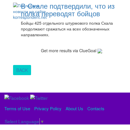
В Скале подтвердили, что из
полка переводят бойцов
Бойцы 425 отдельного штурмового полка Скала
продолжают сражаться на всех обозначенных
направлениях.
Get more results via ClueGoal
BACK
Terms of Use
Privacy Policy
About Us
Contacts
Select Language
▼