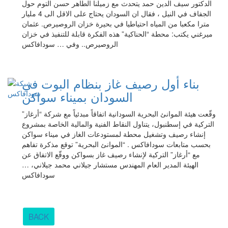
الدكتور سيف الدين حمد يتحدث مع زميلنا الطاهر حسن التوم حول
الجفاف في النيل ، فقال ان السودان يحتاج على الاقل الى 4 مليار
مترا مكعبا من المياه احتياطيا في بحيرة خزان الروصيرص. عثمان
ميرغني يكتب: محطة “الحناكية” هذه الفكرة قابلة للتنفيذ في خزان
الروصيرص.. وفي … سودافاكس
بناء أول رصيف غاز بنظام البوت في
السودان بميناء سواكن
وقّعت هيئة الموانئ البحرية السودانية اتفاقاً مبدئياً مع شركة “أرغاز”
التركية في إسطنبول، يتناول النقاط الفنية والمالية الخاصة بمشروع
إنشاء رصيف وتشغيل محطة لمستودعات الغاز في ميناء سواكن
بحسب متابعات سودافاكس . “الموانئ البحرية” توقع مذكرة تفاهم
مع “أرغاز” التركية لإنشاء رصيف غاز بسواكن ووقّع الاتفاق عن
الهيئة المدير العام المهندس مستشار جيلاني محمد جيلاني، …
سودافاكس
BACK