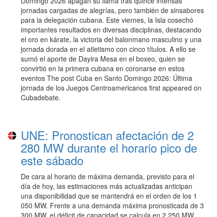
Domingo 2026 apagan su llama tras quince intensas
jornadas cargadas de alegrías, pero también de sinsabores
para la delegación cubana. Este viernes, la Isla cosechó
importantes resultados en diversas disciplinas, destacando
el oro en kárate, la victoria del balonmano masculino y una
jornada dorada en el atletismo con cinco títulos. A ello se
sumó el aporte de Dayira Mesa en el boxeo, quien se
convirtió en la primera cubana en coronarse en estos
eventos The post Cuba en Santo Domingo 2026: Última
jornada de los Juegos Centroamericanos first appeared on
Cubadebate.
UNE: Pronostican afectación de 2
280 MW durante el horario pico de
este sábado
De cara al horario de máxima demanda, previsto para el
día de hoy, las estimaciones más actualizadas anticipan
una disponibilidad que se mantendrá en el orden de los 1
050 MW. Frente a una demanda máxima pronosticada de 3
300 MW, el déficit de capacidad se calcula en 2 250 MW.