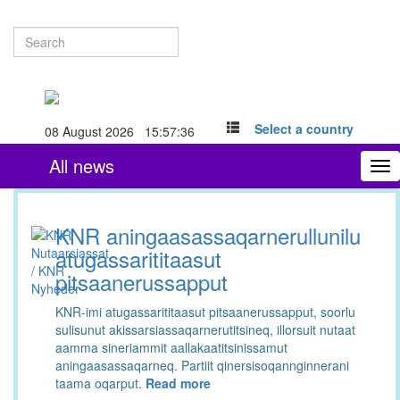
Select a country
08 August 2026 15:57:37
All news
To
nav
KNR aningaasassaqarnerullunilu
atugassarititaasut
pitsaanerussapput
KNR-imi atugassarititaasut pitsaanerussapput, soorlu
sulisunut akissarsiassaqarnerutitsineq, illorsuit nutaat
aamma sineriammit aallakaatitsinissamut
aningaasassaqarneq. Partiit qinersisoqannginnerani
taama oqarput.
Read more