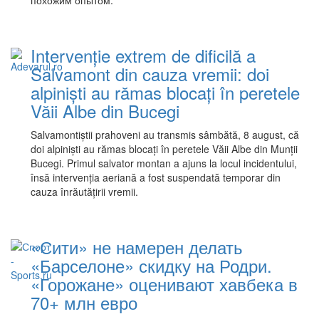
похожим опытом.
Intervenție extrem de dificilă a
Salvamont din cauza vremii: doi
alpiniști au rămas blocați în peretele
Văii Albe din Bucegi
Salvamontiștii prahoveni au transmis sâmbătă, 8 august, că
doi alpiniști au rămas blocați în peretele Văii Albe din Munții
Bucegi. Primul salvator montan a ajuns la locul incidentului,
însă intervenția aeriană a fost suspendată temporar din
cauza înrăutățirii vremii.
«Сити» не намерен делать
«Барселоне» скидку на Родри.
«Горожане» оценивают хавбека в
70+ млн евро