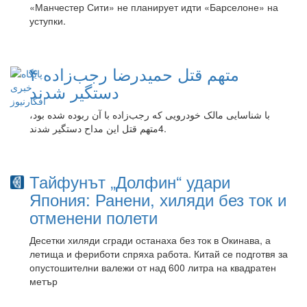
«Манчестер Сити» не планирует идти «Барселоне» на
уступки.
۴ متهم قتل حمیدرضا رجب‌زاده
دستگیر شدند
با شناسایی مالک خودرویی که رجب‌زاده با آن ربوده شده بود،
4متهم قتل این مداح دستگیر شدند.
Тайфунът „Долфин“ удари
Япония: Ранени, хиляди без ток и
отменени полети
Десетки хиляди сгради останаха без ток в Окинава, а
летища и фериботи спряха работа. Китай се подготвя за
опустошителни валежи от над 600 литра на квадратен
метър