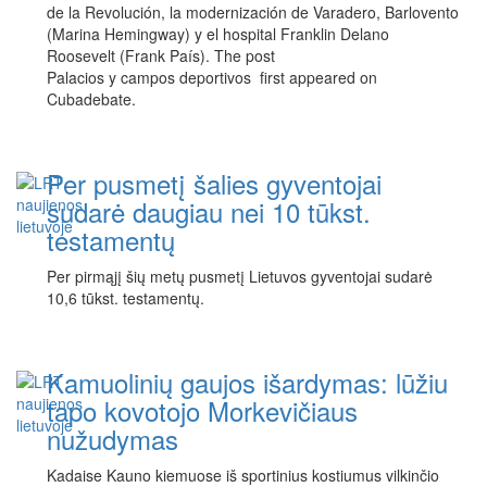
de la Revolución, la modernización de Varadero, Barlovento
(Marina Hemingway) y el hospital Franklin Delano
Roosevelt (Frank País). The post
Palacios y campos deportivos first appeared on
Cubadebate.
Per pusmetį šalies gyventojai
sudarė daugiau nei 10 tūkst.
testamentų
Per pirmąjį šių metų pusmetį Lietuvos gyventojai sudarė
10,6 tūkst. testamentų.
Kamuolinių gaujos išardymas: lūžiu
tapo kovotojo Morkevičiaus
nužudymas
Kadaise Kauno kiemuose iš sportinius kostiumus vilkinčio