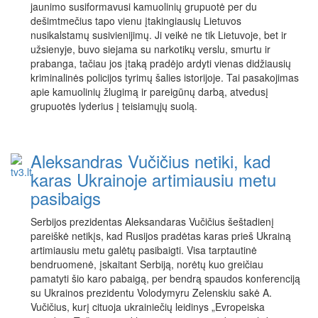
jaunimo susiformavusi kamuolinių grupuotė per du
dešimtmečius tapo vienu įtakingiausių Lietuvos
nusikalstamų susivienijimų. Ji veikė ne tik Lietuvoje, bet ir
užsienyje, buvo siejama su narkotikų verslu, smurtu ir
prabanga, tačiau jos įtaką pradėjo ardyti vienas didžiausių
kriminalinės policijos tyrimų šalies istorijoje. Tai pasakojimas
apie kamuolinių žlugimą ir pareigūnų darbą, atvedusį
grupuotės lyderius į teisiamųjų suolą.
Aleksandras Vučičius netiki, kad
karas Ukrainoje artimiausiu metu
pasibaigs
Serbijos prezidentas Aleksandaras Vučičius šeštadienį
pareiškė netikįs, kad Rusijos pradėtas karas prieš Ukrainą
artimiausiu metu galėtų pasibaigti. Visa tarptautinė
bendruomenė, įskaitant Serbiją, norėtų kuo greičiau
pamatyti šio karo pabaigą, per bendrą spaudos konferenciją
su Ukrainos prezidentu Volodymyru Zelenskiu sakė A.
Vučičius, kurį cituoja ukrainiečių leidinys „Evropeiska