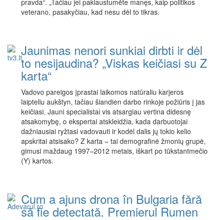
pravda“. „Tačiau jei paklaustumėte manęs, kaip politikos
veterano, pasakyčiau, kad nesu dėl to tikras.
Jaunimas nenori sunkiai dirbti ir dėl
to nesijaudina? „Viskas keičiasi su Z
karta“
Vadovo pareigos įprastai laikomos natūraliu karjeros
laipteliu aukštyn, tačiau šiandien darbo rinkoje požiūris į jas
keičiasi. Jauni specialistai vis atsargiau vertina didesnę
atsakomybę, o ekspertai atskleidžia, kada darbuotojai
dažniausiai ryžtasi vadovauti ir kodėl dalis jų tokio kelio
apskritai atsisako? Z karta – tai demografinė žmonių grupė,
gimusi maždaug 1997–2012 metais, iškart po tūkstantmečio
(Y) kartos.
Cum a ajuns drona în Bulgaria fără
să fie detectată. Premierul Rumen