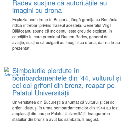
Radev susține că autoritățile au
imagini cu drona
Explozia unei drone în Bulgaria, lângă granița cu România,
ridică întrebări privind traseul acesteia. Generalul Virgil
Bălăceanu spune că incidentul este greu de explicat, în
condițiile în care premierul Rumen Radev, general de
aviație, susține că bulgarii au imagini cu drona, dar nu le-au
prezentat
Simbolurile pierdute în
bombardamentele din '44, vulturul și
cei doi grifoni din bronz, reapar pe
Palatul Universității
Universitatea din București a anunțat că vulturul și cei doi
grifoni distruși în urma bombardamentelor din 1944 au fost
amplasați din nou pe Palatul Universității. Inaugurarea
statuilor din bronz a avut loc sâmbătă, 8 august.