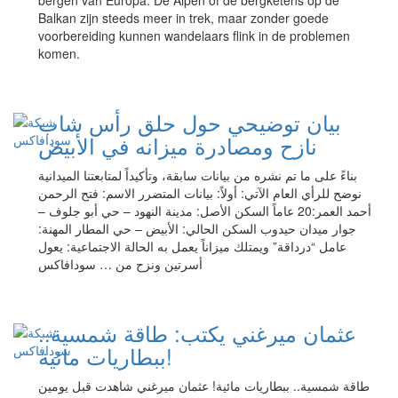
bergen van Europa. De Alpen of de bergketens op de
Balkan zijn steeds meer in trek, maar zonder goede
voorbereiding kunnen wandelaars flink in de problemen
komen.
بيان توضيحي حول حلق رأس شاب
نازح ومصادرة ميزانه في الأبيض
بناءً على ما تم نشره من بيانات سابقة، وتأكيداً لمتابعتنا الميدانية
نوضح للرأي العام الآتي: أولاً: بيانات المتضرر الاسم: فتح الرحمن
أحمد العمر:20 عاماً السكن الأصل: مدينة النهود – حي أبو جلوف –
جوار ميدان حيدوب السكن الحالي: الأبيض – حي المطار المهنة:
عامل “درداقة” ويمتلك ميزاناً يعمل به الحالة الاجتماعية: يعول
أسرتين ونزح من … سودافاكس
عثمان ميرغني يكتب: طاقة شمسية..
ببطاريات مائية!
طاقة شمسية.. ببطاريات مائية! عثمان ميرغني شاهدت قبل يومين